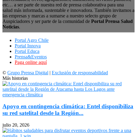
etc… a ser parte de nuestra red de prensa colaborativa para una
salud más informada, sustentable e innovadora. También invitamos a
las empresas y marcas a sumarse a nuestro selecto grupo de
Auspiciadores y ser parte de la comunidad de
Portal Prensa Salud
Noticias
.
Portal Agro Chile
Portal Innova
Portal Educa
Prensa&Eventos
Paga online aquí
©
Grupo Prensa Digital
|
Exclusión de responsabilidad
Más historias
Apoyo en contingencia climática: Entel disponibiliza
su red satelital desde la Región...
julio 20, 2026