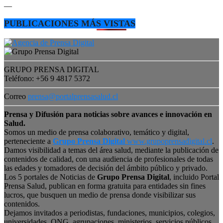
—
PUBLICACIONES MÁS VISTAS
GRUPO PRENSA DIGITAL
Teléfono: +56 9 4817 5372
Correo
prensa@portalprensasalud.cl
Prensa y Difusión para noticias sobre avances e innovación en
Salud.
Somos un medio de prensa colaborativo, temático y digital,
perteneciente a
Grupo Prensa Digital
www.grupoprensadigital.cl
.
Damos visibilidad a temas del área salud, mediante la publicación de
contenidos de calidad, con una audiencia de profesionales de todas
las edades y tomadores de decisión del ámbito público y privado.
Los 5 portales de Noticias de
Grupo Prensa Digital
, incluido Portal
Prensa Salud, publican en forma gratuita para entidades sin fines
lucros, que busquen un medio de prensa donde visibilizar sus
contenidos.
Dejamos invitados a periodistas, fundaciones, municipios, colegios,
universidades, ONG, agrupaciones, ministerios, servicios públicos,