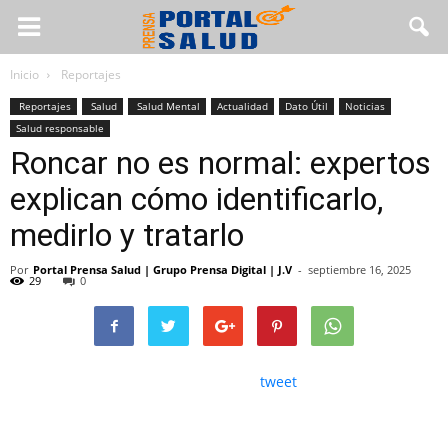
Inicio
Reportajes
Reportajes
Salud
Salud Mental
Actualidad
Dato Útil
Noticias
Salud responsable
Roncar no es normal: expertos
explican cómo identificarlo,
medirlo y tratarlo
Por
Portal Prensa Salud | Grupo Prensa Digital | J.V
-
septiembre 16, 2025
29
0
tweet