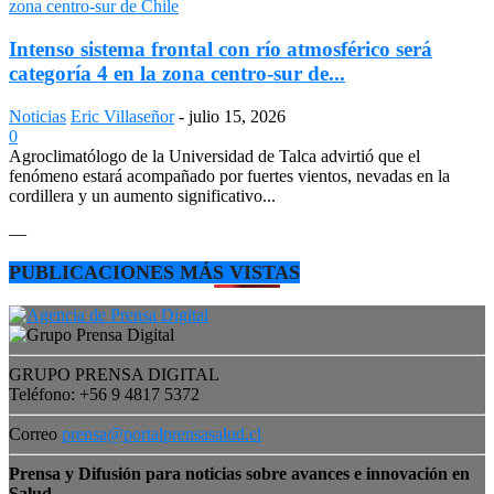
Intenso sistema frontal con río atmosférico será
categoría 4 en la zona centro-sur de...
Noticias
Eric Villaseñor
-
julio 15, 2026
0
Agroclimatólogo de la Universidad de Talca advirtió que el
fenómeno estará acompañado por fuertes vientos, nevadas en la
cordillera y un aumento significativo...
—
PUBLICACIONES MÁS VISTAS
GRUPO PRENSA DIGITAL
Teléfono: +56 9 4817 5372
Correo
prensa@portalprensasalud.cl
Prensa y Difusión para noticias sobre avances e innovación en
Salud.