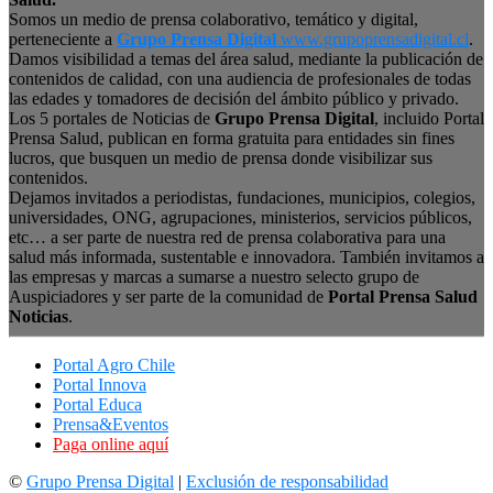
Somos un medio de prensa colaborativo, temático y digital,
perteneciente a
Grupo Prensa Digital
www.grupoprensadigital.cl
.
Damos visibilidad a temas del área salud, mediante la publicación de
contenidos de calidad, con una audiencia de profesionales de todas
las edades y tomadores de decisión del ámbito público y privado.
Los 5 portales de Noticias de
Grupo Prensa Digital
, incluido Portal
Prensa Salud, publican en forma gratuita para entidades sin fines
lucros, que busquen un medio de prensa donde visibilizar sus
contenidos.
Dejamos invitados a periodistas, fundaciones, municipios, colegios,
universidades, ONG, agrupaciones, ministerios, servicios públicos,
etc… a ser parte de nuestra red de prensa colaborativa para una
salud más informada, sustentable e innovadora. También invitamos a
las empresas y marcas a sumarse a nuestro selecto grupo de
Auspiciadores y ser parte de la comunidad de
Portal Prensa Salud
Noticias
.
Portal Agro Chile
Portal Innova
Portal Educa
Prensa&Eventos
Paga online aquí
©
Grupo Prensa Digital
|
Exclusión de responsabilidad