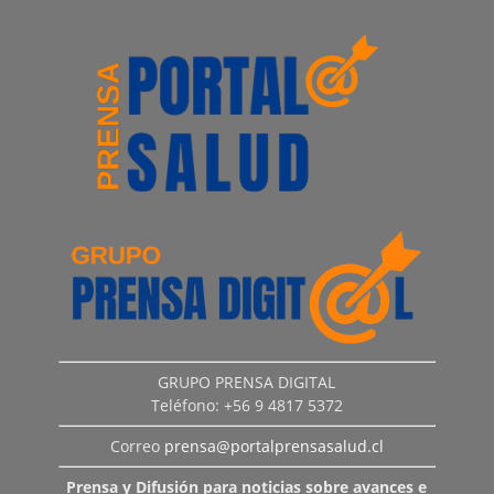
GRUPO PRENSA DIGITAL
Teléfono: +56 9 4817 5372
Correo
prensa@portalprensasalud.cl
Prensa y Difusión para noticias sobre avances e