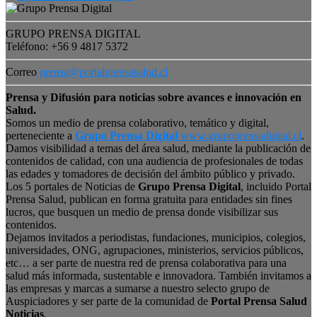
GRUPO PRENSA DIGITAL
Teléfono: +56 9 4817 5372
Correo
prensa@portalprensasalud.cl
Prensa y Difusión para noticias sobre avances e innovación en
Salud.
Somos un medio de prensa colaborativo, temático y digital,
perteneciente a
Grupo Prensa Digital
www.grupoprensadigital.cl
.
Damos visibilidad a temas del área salud, mediante la publicación de
contenidos de calidad, con una audiencia de profesionales de todas
las edades y tomadores de decisión del ámbito público y privado.
Los 5 portales de Noticias de
Grupo Prensa Digital
, incluido Portal
Prensa Salud, publican en forma gratuita para entidades sin fines
lucros, que busquen un medio de prensa donde visibilizar sus
contenidos.
Dejamos invitados a periodistas, fundaciones, municipios, colegios,
universidades, ONG, agrupaciones, ministerios, servicios públicos,
etc… a ser parte de nuestra red de prensa colaborativa para una
salud más informada, sustentable e innovadora. También invitamos a
las empresas y marcas a sumarse a nuestro selecto grupo de
Auspiciadores y ser parte de la comunidad de
Portal Prensa Salud
Noticias
.