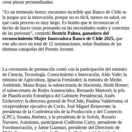
crear piezas personalizadas.
“Es un tremendo honor; encuentro increíble que Banco de Chile se
la juegue por la innovación, porque no es fácil, menos en salud, en
que cada proceso es muy largo. Es bonito que te reconozcan el
hecho de hacer cosas pensando en las necesidades reales y concretas
de las personas”, comentó
Beatriz Palma, ganadora del
reconocimiento Mujer Innovadora Banco de Chile 2025,
que
este año tuvo un total de 12 nominaciones, todas finalistas de las
distintas categorías del Premio Avonni.
La ceremonia de premiación contó con la participación del ministro
de Ciencia, Tecnología, Conocimiento e Innovación, Aldo Valle; la
ministra de Agricultura, Ignacia Fernández; la ministra de Medio
Ambiente, Maisa Rojas; la subsecretaria de Hacienda, Heidi Berner;
el subsecretario de Redes Asistenciales, Bernardo Martorel; la jefa
de Planificación Estratégica del Gabinete Presidencial, Aisén
Etcheverry; la directora general de ProChile, Paulina Valderrama; el
vicepresidente ejecutivo de Corfo, José Miguel Benavente; la
presidenta de la Confederación de la Producción y del Comercio
(CPC), Susana Jiménez, y la presidenta de la Sofofa, Rosario
Navarro. Asimismo, participaron Guillermo Carey, presidente de
ForoInnovación, y Jaime Gazmuri, presidente del Directorio de