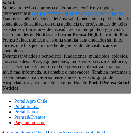
Salud.
Somos un medio de prensa colaborativo, temático y digital,
perteneciente a
Grupo Prensa Digital
www.grupoprensadigital.cl
.
Damos visibilidad a temas del área salud, mediante la publicación de
contenidos de calidad, con una audiencia de profesionales de todas
las edades y tomadores de decisión del ámbito público y privado.
Los 5 portales de Noticias de
Grupo Prensa Digital
, incluido Portal
Prensa Salud, publican en forma gratuita para entidades sin fines
lucros, que busquen un medio de prensa donde visibilizar sus
contenidos.
Dejamos invitados a periodistas, fundaciones, municipios, colegios,
universidades, ONG, agrupaciones, ministerios, servicios públicos,
etc… a ser parte de nuestra red de prensa colaborativa para una
salud más informada, sustentable e innovadora. También invitamos a
las empresas y marcas a sumarse a nuestro selecto grupo de
Auspiciadores y ser parte de la comunidad de
Portal Prensa Salud
Noticias
.
Portal Agro Chile
Portal Innova
Portal Educa
Prensa&Eventos
Paga online aquí
©
Grupo Prensa Digital
|
Exclusión de responsabilidad