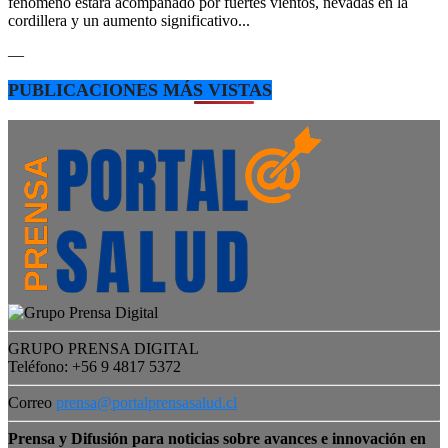
fenómeno estará acompañado por fuertes vientos, nevadas en la
cordillera y un aumento significativo...
—
PUBLICACIONES MÁS VISTAS
GRUPO PRENSA DIGITAL
Teléfono: +56 9 4817 5372
Correo
prensa@portalprensasalud.cl
Prensa y Difusión para noticias sobre avances e innovación en