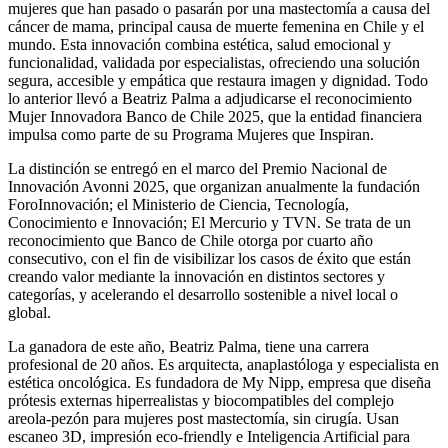
mujeres que han pasado o pasarán por una mastectomía a causa del
cáncer de mama, principal causa de muerte femenina en Chile y el
mundo. Esta innovación combina estética, salud emocional y
funcionalidad, validada por especialistas, ofreciendo una solución
segura, accesible y empática que restaura imagen y dignidad. Todo
lo anterior llevó a Beatriz Palma a adjudicarse el reconocimiento
Mujer Innovadora Banco de Chile 2025, que la entidad financiera
impulsa como parte de su Programa Mujeres que Inspiran.
La distinción se entregó en el marco del Premio Nacional de
Innovación Avonni 2025, que organizan anualmente la fundación
ForoInnovación; el Ministerio de Ciencia, Tecnología,
Conocimiento e Innovación; El Mercurio y TVN. Se trata de un
reconocimiento que Banco de Chile otorga por cuarto año
consecutivo, con el fin de visibilizar los casos de éxito que están
creando valor mediante la innovación en distintos sectores y
categorías, y acelerando el desarrollo sostenible a nivel local o
global.
La ganadora de este año, Beatriz Palma, tiene una carrera
profesional de 20 años. Es arquitecta, anaplastóloga y especialista en
estética oncológica. Es fundadora de My Nipp, empresa que diseña
prótesis externas hiperrealistas y biocompatibles del complejo
areola-pezón para mujeres post mastectomía, sin cirugía. Usan
escaneo 3D, impresión eco-friendly e Inteligencia Artificial para