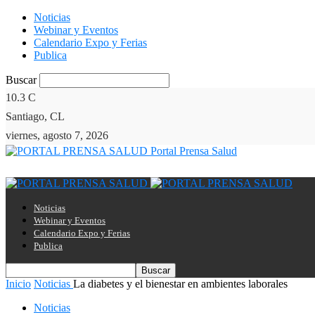
Noticias
Webinar y Eventos
Calendario Expo y Ferias
Publica
Buscar
10.3
C
Santiago, CL
viernes, agosto 7, 2026
Portal Prensa Salud
Noticias
Webinar y Eventos
Calendario Expo y Ferias
Publica
Inicio
Noticias
La diabetes y el bienestar en ambientes laborales
Noticias