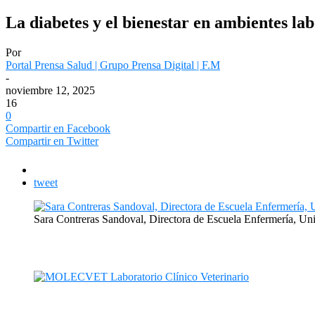
La diabetes y el bienestar en ambientes lab
Por
Portal Prensa Salud | Grupo Prensa Digital | F.M
-
noviembre 12, 2025
16
0
Compartir en Facebook
Compartir en Twitter
tweet
Sara Contreras Sandoval, Directora de Escuela Enfermería, 