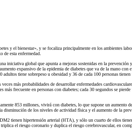
etes y el bienestar», y se focaliza principalmente en los ambientes lab
zo de esta enfermedad.
a iniciativa global que apunta a mejoras sostenidas en la prevención y 
aumento expansivo de la epidemia de diabetes que va de la mano con el 
 adultos tiene sobrepeso u obesidad y 36 de cada 100 personas tienen un
es veces más probabilidades de desarrollar enfermedades cardiovasculare
veces más frecuente en personas con diabetes; cada 30 segundos se pierd
damente 853 millones, vivirá con diabetes, lo que supone un aumento de
a disminución de los niveles de actividad física y el aumento de la prev
2 tienen hipertensión arterial (HTA), y sólo un cuarto de ellos tienen l
triplica el riesgo coronario y duplica el riesgo cerebrovascular, en co