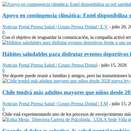
Apoyo en contingencia climática: Entel disponibiliza s
Noticias
Portal Prensa Salud | Grupo Prensa Digital | E.V
-
julio 20, 
0
Con el objetivo de resguardar la comunicación, la compañía activó temp
Hábitos saludables para disfrutar eventos deportivos 
Noticias
Portal Prensa Salud / Grupo Prensa Digital
-
julio 15, 2026
0
Ver deporte puede reunir a familias y amigos, pero las transmisiones 
Chile tendrá más adultos mayores que niños desde 2028
Noticias
Portal Prensa Salud | Grupo Prensa Digital | F.M
-
julio 15, 
0
Chile está experimentando uno de los procesos de envejecimiento más a
Cuando el dolor es colectivo, la salud mental también