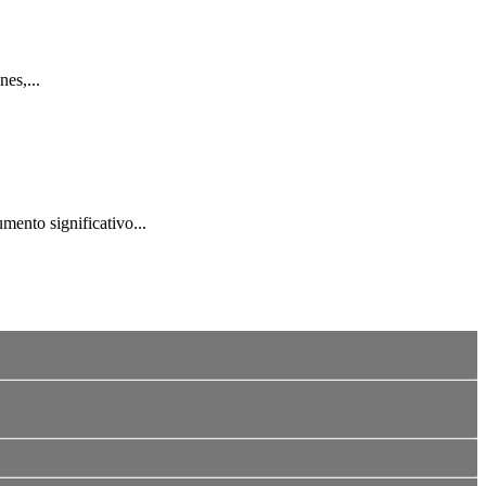
es,...
mento significativo...