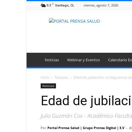
C
9.3
viernes, agosto 7, 2026
Santiago, CL
Portal
Prensa
Salud
Noticias
Webinar y Eventos
Calendario Ex
Inicio
Noticias
Edad de jubilación: no lleguemos ta
Noticias
Edad de jubilac
Julio Guzmán Cox - Académico Faculta
Por
Portal Prensa Salud | Grupo Prensa Digital | E.V
-
d