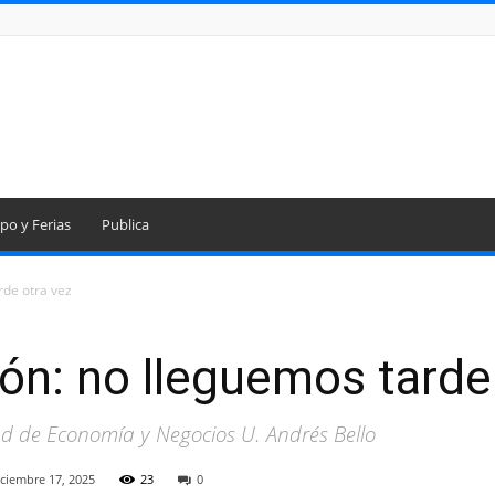
po y Ferias
Publica
rde otra vez
ión: no lleguemos tarde
d de Economía y Negocios U. Andrés Bello
iciembre 17, 2025
23
0