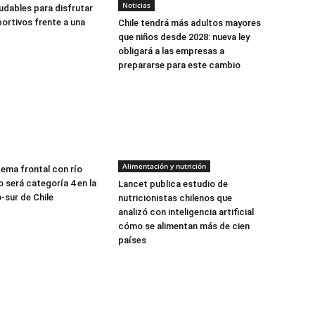
Noticias
udables para disfrutar
ortivos frente a una
Chile tendrá más adultos mayores
que niños desde 2028: nueva ley
obligará a las empresas a
prepararse para este cambio
Alimentación y nutrición
tema frontal con río
 será categoría 4 en la
Lancet publica estudio de
-sur de Chile
nutricionistas chilenos que
analizó con inteligencia artificial
cómo se alimentan más de cien
países