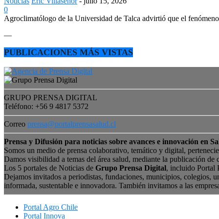
Noticias
Eric Villaseñor
-
julio 15, 2026
0
Agroclimatólogo de la Universidad de Talca advirtió que el fenómeno e
—
PUBLICACIONES MÁS VISTAS
GRUPO PRENSA DIGITAL
Teléfono: +56 9 4817 5372
Correo
prensa@portalprensasalud.cl
Prensa y Difusión para noticias sobre avances e innovación en Sa
Somos un medio de prensa colaborativo, temático y digital, perteneci
Damos visibilidad a temas del área salud, mediante la publicación de 
Los 5 portales de Noticias de
Grupo Prensa Digital
, incluido Portal
Dejamos invitados a periodistas, fundaciones, municipios, colegios, u
informada, sustentable e innovadora. También invitamos a las empres
Portal Agro Chile
Portal Innova