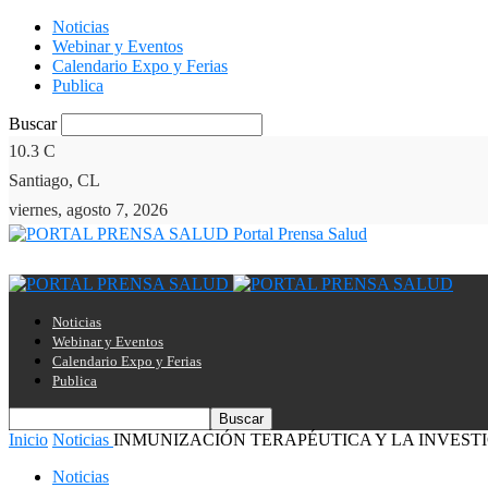
Noticias
Webinar y Eventos
Calendario Expo y Ferias
Publica
Buscar
10.3
C
Santiago, CL
viernes, agosto 7, 2026
Portal Prensa Salud
Noticias
Webinar y Eventos
Calendario Expo y Ferias
Publica
Inicio
Noticias
INMUNIZACIÓN TERAPÉUTICA Y LA INVEST
Noticias