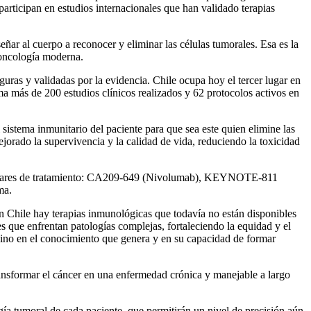
participan en estudios internacionales que han validado terapias
eñar al cuerpo a reconocer y eliminar las células tumorales. Esa es la
a oncología moderna.
eguras y validadas por la evidencia. Chile ocupa hoy el tercer lugar en
a más de 200 estudios clínicos realizados y 62 protocolos activos en
sistema inmunitario del paciente para que sea este quien elimine las
rado la supervivencia y la calidad de vida, reduciendo la toxicidad
stándares de tratamiento: CA209-649 (Nivolumab), KEYNOTE-811
ma.
“En Chile hay terapias inmunológicas que todavía no están disponibles
es que enfrentan patologías complejas, fortaleciendo la equidad y el
ino en el conocimiento que genera y en su capacidad de formar
ransformar el cáncer en una enfermedad crónica y manejable a largo
gía tumoral de cada paciente, que permitirán un nivel de precisión aún