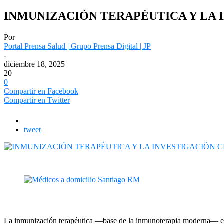
INMUNIZACIÓN TERAPÉUTICA Y LA 
Por
Portal Prensa Salud | Grupo Prensa Digital | JP
-
diciembre 18, 2025
20
0
Compartir en Facebook
Compartir en Twitter
tweet
La inmunización terapéutica —base de la inmunoterapia moderna— está t