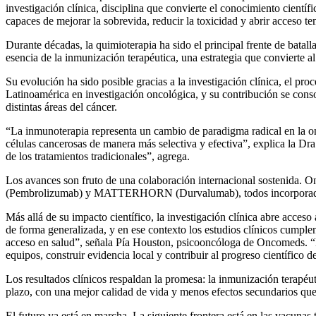
investigación clínica, disciplina que convierte el conocimiento cientí
capaces de mejorar la sobrevida, reducir la toxicidad y abrir acceso
Durante décadas, la quimioterapia ha sido el principal frente de batal
esencia de la inmunización terapéutica, una estrategia que convierte 
Su evolución ha sido posible gracias a la investigación clínica, el pro
Latinoamérica en investigación oncológica, y su contribución se conso
distintas áreas del cáncer.
“La inmunoterapia representa un cambio de paradigma radical en la onc
células cancerosas de manera más selectiva y efectiva”, explica la D
de los tratamientos tradicionales”, agrega.
Los avances son fruto de una colaboración internacional sostenida
(Pembrolizumab) y MATTERHORN (Durvalumab), todos incorporados h
Más allá de su impacto científico, la investigación clínica abre acces
de forma generalizada, y en ese contexto los estudios clínicos cumplen
acceso en salud”, señala Pía Houston, psicooncóloga de Oncomeds. “E
equipos, construir evidencia local y contribuir al progreso científico de
Los resultados clínicos respaldan la promesa: la inmunización terapé
plazo, con una mejor calidad de vida y menos efectos secundarios que 
El futuro ya está en marcha. La siguiente frontera está en las vacunas