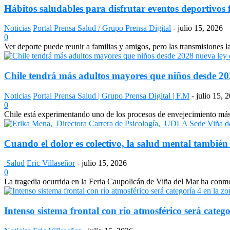
Hábitos saludables para disfrutar eventos deportivos 
Noticias
Portal Prensa Salud / Grupo Prensa Digital
-
julio 15, 2026
0
Ver deporte puede reunir a familias y amigos, pero las transmisiones 
Chile tendrá más adultos mayores que niños desde 2028
Noticias
Portal Prensa Salud | Grupo Prensa Digital | F.M
-
julio 15, 
0
Chile está experimentando uno de los procesos de envejecimiento más a
Cuando el dolor es colectivo, la salud mental también
Salud
Eric Villaseñor
-
julio 15, 2026
0
La tragedia ocurrida en la Feria Caupolicán de Viña del Mar ha conmo
Intenso sistema frontal con río atmosférico será catego