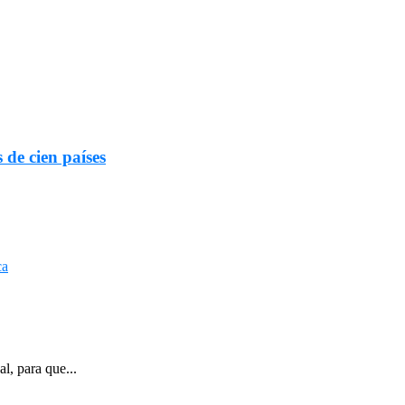
 de cien países
l, para que...