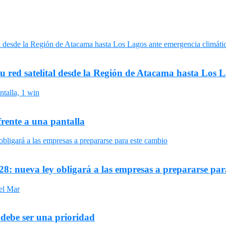
su red satelital desde la Región de Atacama hasta Los 
frente a una pantalla
8: nueva ley obligará a las empresas a prepararse par
 debe ser una prioridad