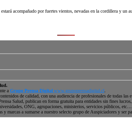
stará acompañado por fuertes vientos, nevadas en la cordillera y un au
lud.
ente a
Grupo Prensa Digital
www.grupoprensadigital.cl
.
contenidos de calidad, con una audiencia de profesionales de todas las 
 Prensa Salud, publican en forma gratuita para entidades sin fines lucro
niversidades, ONG, agrupaciones, ministerios, servicios públicos, etc… 
as y marcas a sumarse a nuestro selecto grupo de Auspiciadores y ser p