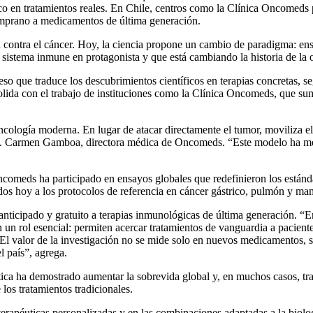
fico en tratamientos reales. En Chile, centros como la Clínica Oncomeds 
 temprano a medicamentos de última generación.
la contra el cáncer. Hoy, la ciencia propone un cambio de paradigma: ens
al sistema inmune en protagonista y que está cambiando la historia de l
ceso que traduce los descubrimientos científicos en terapias concretas, s
lida con el trabajo de instituciones como la Clínica Oncomeds, que sum
ología moderna. En lugar de atacar directamente el tumor, moviliza el 
ra. Carmen Gamboa, directora médica de Oncomeds. “Este modelo ha mejo
. Oncomeds ha participado en ensayos globales que redefinieron los e
oy a los protocolos de referencia en cáncer gástrico, pulmón y ma
o anticipado y gratuito a terapias inmunológicas de última generación. 
 un rol esencial: permiten acercar tratamientos de vanguardia a pacient
l valor de la investigación no se mide solo en nuevos medicamentos, s
l país”, agrega.
utica ha demostrado aumentar la sobrevida global y, en muchos casos, t
los tratamientos tradicionales.
 terapéuticas personalizadas y en las combinaciones adaptadas a la biolo