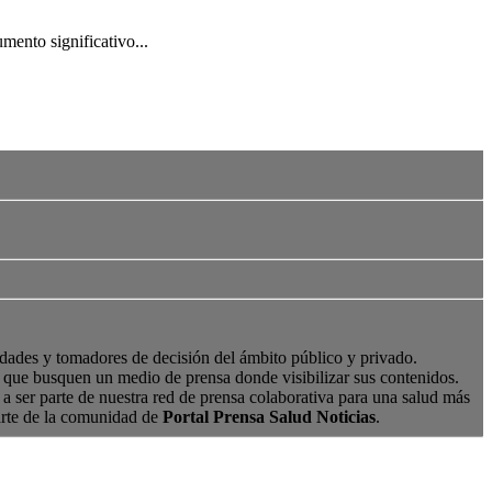
mento significativo...
edades y tomadores de decisión del ámbito público y privado.
s, que busquen un medio de prensa donde visibilizar sus contenidos.
a ser parte de nuestra red de prensa colaborativa para una salud más
arte de la comunidad de
Portal Prensa Salud Noticias
.