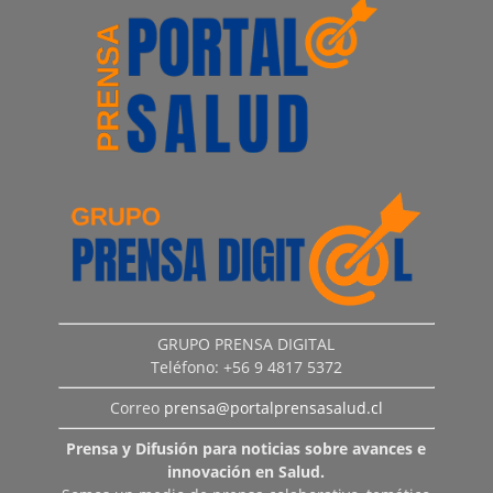
GRUPO PRENSA DIGITAL
Teléfono: +56 9 4817 5372
Correo
prensa@portalprensasalud.cl
Prensa y Difusión para noticias sobre avances e
innovación en Salud.