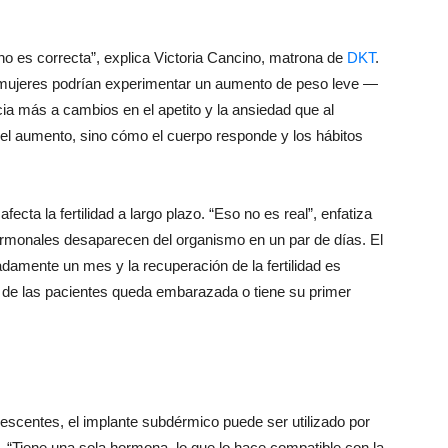
 no es correcta”, explica Victoria Cancino, matrona de
DKT
.
 mujeres podrían experimentar un aumento de peso leve —
ia más a cambios en el apetito y la ansiedad que al
 el aumento, sino cómo el cuerpo responde y los hábitos
ecta la fertilidad a largo plazo. “Eso no es real”, enfatiza
 hormonales desaparecen del organismo en un par de días. El
damente un mes y la recuperación de la fertilidad es
 de las pacientes queda embarazada o tiene su primer
lescentes, el implante subdérmico puede ser utilizado por
o. “Tiene una sola hormona, lo que lo hace compatible con la