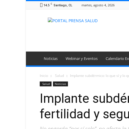
C
14.5
martes, agosto 4, 2026
Santiago, CL
Portal
Prensa
Salud
Noticias
Webinar y Eventos
Calendario Ex
Inicio
Salud
Implante subdérmico: lo que sí y lo qu
Salud
Noticias
Implante subdér
fertilidad y seg
No engorda “por sí solo”, no afecta la 