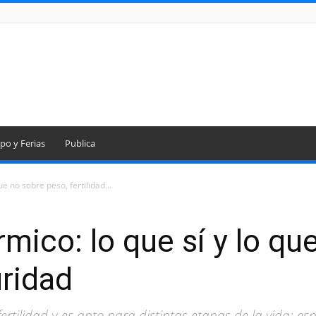
po y Ferias
Publica
e no sobre peso, fertilidad...
mico: lo que sí y lo qu
uridad
fertilidad y es apto para distintas etapas de la vida: es