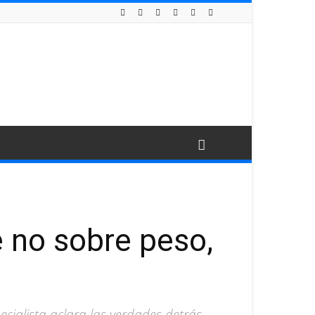
e no sobre peso,
pecialista aclara las verdades detrás