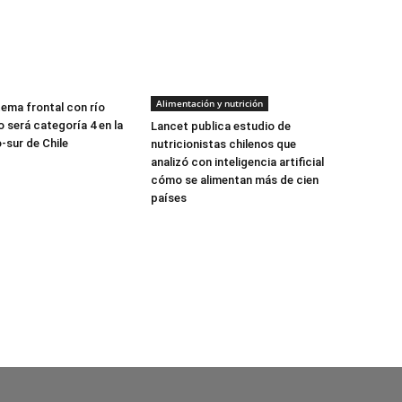
Alimentación y nutrición
tema frontal con río
 será categoría 4 en la
Lancet publica estudio de
-sur de Chile
nutricionistas chilenos que
analizó con inteligencia artificial
cómo se alimentan más de cien
países