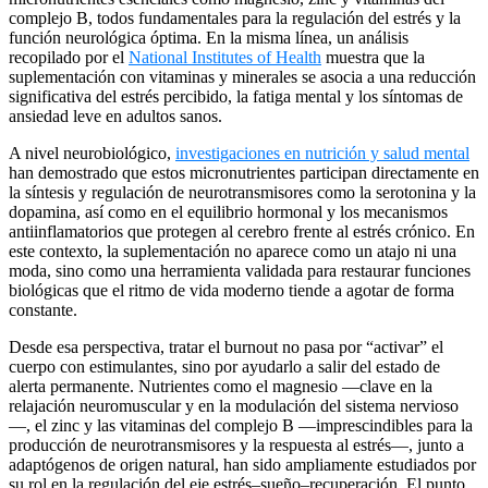
complejo B, todos fundamentales para la regulación del estrés y la
función neurológica óptima. En la misma línea, un análisis
recopilado por el
National Institutes of Health
muestra que la
suplementación con vitaminas y minerales se asocia a una reducción
significativa del estrés percibido, la fatiga mental y los síntomas de
ansiedad leve en adultos sanos.
A nivel neurobiológico,
investigaciones en nutrición y salud mental
han demostrado que estos micronutrientes participan directamente en
la síntesis y regulación de neurotransmisores como la serotonina y la
dopamina, así como en el equilibrio hormonal y los mecanismos
antiinflamatorios que protegen al cerebro frente al estrés crónico. En
este contexto, la suplementación no aparece como un atajo ni una
moda, sino como una herramienta validada para restaurar funciones
biológicas que el ritmo de vida moderno tiende a agotar de forma
constante.
Desde esa perspectiva, tratar el burnout no pasa por “activar” el
cuerpo con estimulantes, sino por ayudarlo a salir del estado de
alerta permanente. Nutrientes como el magnesio —clave en la
relajación neuromuscular y en la modulación del sistema nervioso
—, el zinc y las vitaminas del complejo B —imprescindibles para la
producción de neurotransmisores y la respuesta al estrés—, junto a
adaptógenos de origen natural, han sido ampliamente estudiados por
su rol en la regulación del eje estrés–sueño–recuperación. El punto,