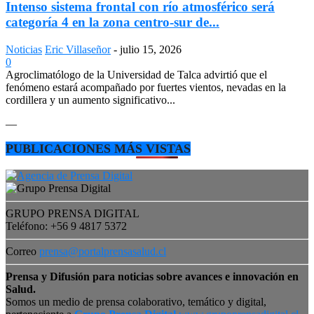
Intenso sistema frontal con río atmosférico será
categoría 4 en la zona centro-sur de...
Noticias
Eric Villaseñor
-
julio 15, 2026
0
Agroclimatólogo de la Universidad de Talca advirtió que el
fenómeno estará acompañado por fuertes vientos, nevadas en la
cordillera y un aumento significativo...
—
PUBLICACIONES MÁS VISTAS
GRUPO PRENSA DIGITAL
Teléfono: +56 9 4817 5372
Correo
prensa@portalprensasalud.cl
Prensa y Difusión para noticias sobre avances e innovación en
Salud.
Somos un medio de prensa colaborativo, temático y digital,