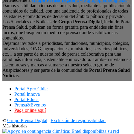
perteneciente a
Grupo Prensa Digital
www.grupoprensadigital.cl
.
Damos visibilidad a temas del área salud, mediante la publicación de
contenidos de calidad, con una audiencia de profesionales de todas
las edades y tomadores de decisión del ámbito público y privado.
Los 5 portales de Noticias de
Grupo Prensa Digital
, incluido Portal
Prensa Salud, publican en forma gratuita para entidades sin fines
lucros, que busquen un medio de prensa donde visibilizar sus
contenidos.
Dejamos invitados a periodistas, fundaciones, municipios, colegios,
universidades, ONG, agrupaciones, ministerios, servicios públicos,
etc… a ser parte de nuestra red de prensa colaborativa para una
salud más informada, sustentable e innovadora. También invitamos a
las empresas y marcas a sumarse a nuestro selecto grupo de
Auspiciadores y ser parte de la comunidad de
Portal Prensa Salud
Noticias
.
Portal Agro Chile
Portal Innova
Portal Educa
Prensa&Eventos
Paga online aquí
©
Grupo Prensa Digital
|
Exclusión de responsabilidad
Más historias