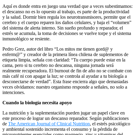
Aquí es donde entra en juego una verdad que a veces subestimamos:
el descanso no es lo opuesto al trabajo, es parte de la productividad
y la salud. Dormir bien regula los neurotransmisores, permite que el
cerebro y el cuerpo reparen los daños celulares, y baja el “volumen”
del sistema de alerta interno. Sin sueño profundo y reparador, el
estrés se acumula, la toma de decisiones se vuelve torpe y el sistema
inmunológico se resiente.
Pedro Grez, autor del libro “Los mitos me tienen gord@ y
enferm@” y creador de la primera línea chilena de suplementos de
etiqueta limpia, señala con claridad: “Tu cuerpo puede estar en la
cama, pero si tu cerebro no descansa, ninguna jornada será
realmente recuperadora. El burnout de fin de año no se combate con
más café ni con apagar la luz; se controla al ayudar a tu biología a
desconectarse de verdad”. Esta frase encierra algo que demasiadas
veces olvidamos: nuestro organismo responde a señales, no solo a
intenciones.
Cuando la biología necesita apoyo
La nutrición y la suplementación pueden jugar un papel clave en
este proceso de lograr un descanso reparador. Según publicaciones
de
The American Journal of Clinical Nutrition
, el estrés psicológico
y ambiental sostenido incrementa el consumo y la pérdida de
micronutrientes esenciales como magnesio, zinc y vitaminas del