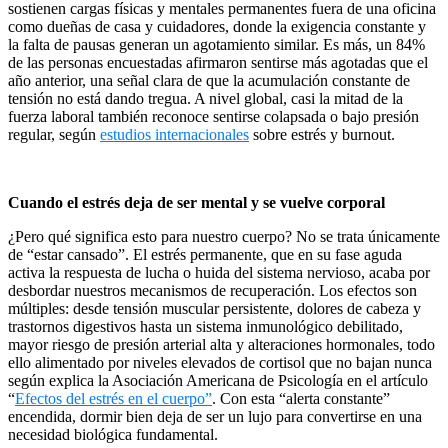
sostienen cargas físicas y mentales permanentes fuera de una oficina
como dueñas de casa y cuidadores, donde la exigencia constante y
la falta de pausas generan un agotamiento similar. Es más, un 84%
de las personas encuestadas afirmaron sentirse más agotadas que el
año anterior, una señal clara de que la acumulación constante de
tensión no está dando tregua. A nivel global, casi la mitad de la
fuerza laboral también reconoce sentirse colapsada o bajo presión
regular, según
estudios internacionales
sobre estrés y burnout.
Cuando el estrés deja de ser mental y se vuelve corporal
¿Pero qué significa esto para nuestro cuerpo? No se trata únicamente
de “estar cansado”. El estrés permanente, que en su fase aguda
activa la respuesta de lucha o huida del sistema nervioso, acaba por
desbordar nuestros mecanismos de recuperación. Los efectos son
múltiples: desde tensión muscular persistente, dolores de cabeza y
trastornos digestivos hasta un sistema inmunológico debilitado,
mayor riesgo de presión arterial alta y alteraciones hormonales, todo
ello alimentado por niveles elevados de cortisol que no bajan nunca
según explica la Asociación Americana de Psicología en el artículo
“
Efectos del estrés en el cuerpo”
. Con esta “alerta constante”
encendida, dormir bien deja de ser un lujo para convertirse en una
necesidad biológica fundamental.