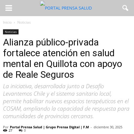
Inicio
Noticias
Noticias
Alianza público-privada
fortalece atención en salud
mental en Quillota con apoyo
de Reale Seguros
La iniciativa, desarrollada junto a Desafío
Levantemos Chile y el sistema sanitario local,
permite habilitar nuevos espacios terapéuticos en el
COSAM, ampliando la capacidad de respuesta para
comunidades de provincias cercanas.
Por
Portal Prensa Salud | Grupo Prensa Digital | F.M
-
diciembre 30, 2025
27
0