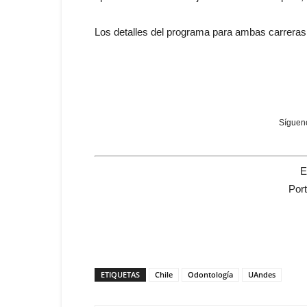
Los detalles del programa para ambas carrera
Sígueno
E
Por
ETIQUETAS
Chile
Odontología
UAndes