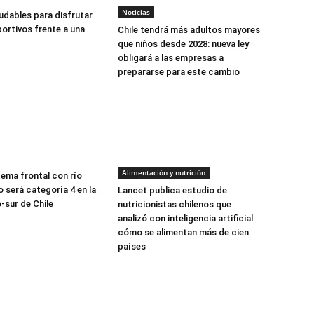
Noticias
udables para disfrutar
ortivos frente a una
Chile tendrá más adultos mayores
que niños desde 2028: nueva ley
obligará a las empresas a
prepararse para este cambio
Alimentación y nutrición
tema frontal con río
 será categoría 4 en la
Lancet publica estudio de
-sur de Chile
nutricionistas chilenos que
analizó con inteligencia artificial
cómo se alimentan más de cien
países