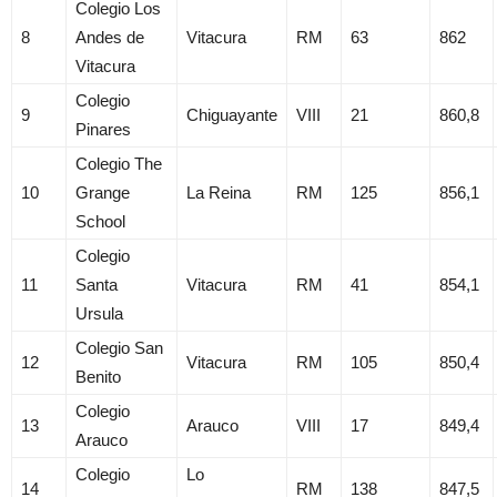
Colegio Los
8
Andes de
Vitacura
RM
63
862
Vitacura
Colegio
9
Chiguayante
VIII
21
860,8
Pinares
Colegio The
10
Grange
La Reina
RM
125
856,1
School
Colegio
11
Santa
Vitacura
RM
41
854,1
Ursula
Colegio San
12
Vitacura
RM
105
850,4
Benito
Colegio
13
Arauco
VIII
17
849,4
Arauco
Colegio
Lo
14
RM
138
847,5