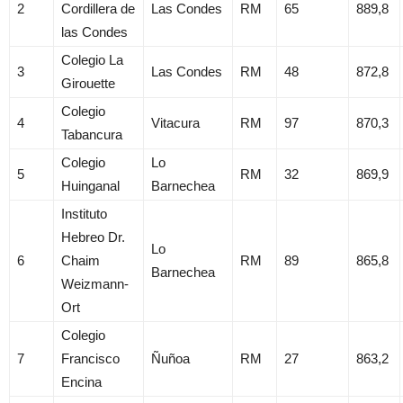
2
Cordillera de
Las Condes
RM
65
889,8
las Condes
Colegio La
3
Las Condes
RM
48
872,8
Girouette
Colegio
4
Vitacura
RM
97
870,3
Tabancura
Colegio
Lo
5
RM
32
869,9
Huinganal
Barnechea
Instituto
Hebreo Dr.
Lo
6
Chaim
RM
89
865,8
Barnechea
Weizmann-
Ort
Colegio
7
Francisco
Ñuñoa
RM
27
863,2
Encina