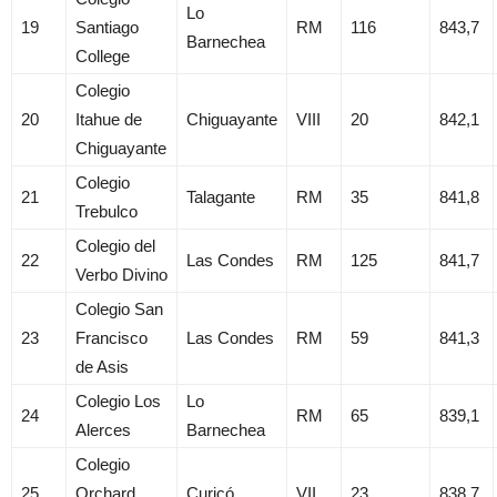
Lo
19
Santiago
RM
116
843,7
Barnechea
College
Colegio
20
Itahue de
Chiguayante
VIII
20
842,1
Chiguayante
Colegio
21
Talagante
RM
35
841,8
Trebulco
Colegio del
22
Las Condes
RM
125
841,7
Verbo Divino
Colegio San
23
Francisco
Las Condes
RM
59
841,3
de Asis
Colegio Los
Lo
24
RM
65
839,1
Alerces
Barnechea
Colegio
25
Orchard
Curicó
VII
23
838,7