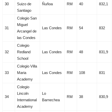
30
Suizo de
Ñuñoa
RM
40
832,1
Santiago
Colegio San
Miguel
31
Las Condes
RM
54
832
Arcangel de
las Condes
Colegio
32
Redland
Las Condes
RM
48
831,9
School
Colegio Villa
33
Maria
Las Condes
RM
108
831
Academy
Colegio
Lincoln
Lo
34
RM
38
830,9
International
Barnechea
Academy