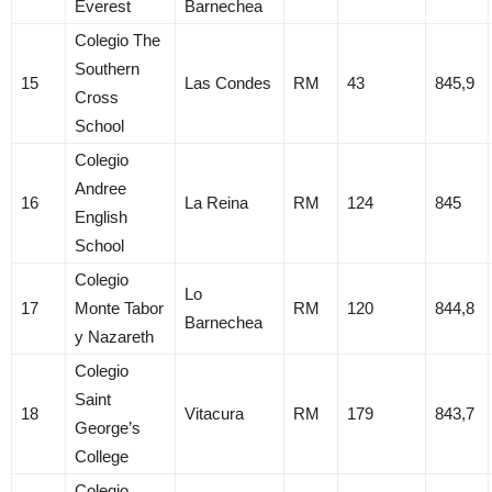
Everest
Barnechea
Colegio The
Southern
15
Las Condes
RM
43
845,9
Cross
School
Colegio
Andree
16
La Reina
RM
124
845
English
School
Colegio
Lo
17
Monte Tabor
RM
120
844,8
Barnechea
y Nazareth
Colegio
Saint
18
Vitacura
RM
179
843,7
George’s
College
Colegio