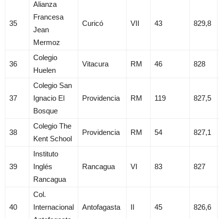
Alianza
Francesa
35
Curicó
VII
43
829,8
Jean
Mermoz
Colegio
36
Vitacura
RM
46
828
Huelen
Colegio San
37
Ignacio El
Providencia
RM
119
827,5
Bosque
Colegio The
38
Providencia
RM
54
827,1
Kent School
Instituto
39
Inglés
Rancagua
VI
83
827
Rancagua
Col.
40
Internacional
Antofagasta
II
45
826,6