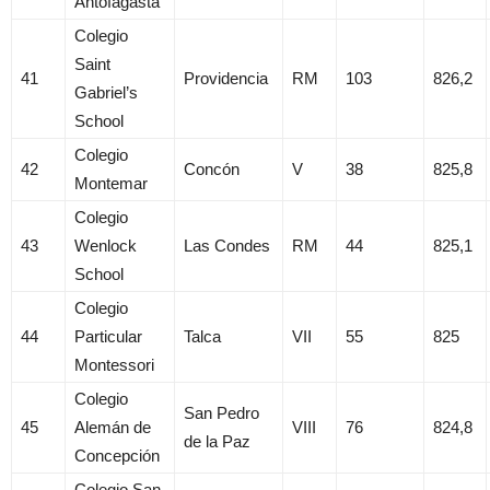
Antofagasta
Colegio
Saint
41
Providencia
RM
103
826,2
Gabriel’s
School
Colegio
42
Concón
V
38
825,8
Montemar
Colegio
43
Wenlock
Las Condes
RM
44
825,1
School
Colegio
44
Particular
Talca
VII
55
825
Montessori
Colegio
San Pedro
45
Alemán de
VIII
76
824,8
de la Paz
Concepción
Colegio San