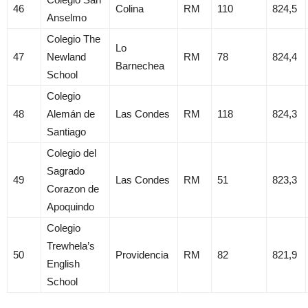
46
Colina
RM
110
824,5
Anselmo
Colegio The
Lo
47
Newland
RM
78
824,4
Barnechea
School
Colegio
48
Alemán de
Las Condes
RM
118
824,3
Santiago
Colegio del
Sagrado
49
Las Condes
RM
51
823,3
Corazon de
Apoquindo
Colegio
Trewhela’s
50
Providencia
RM
82
821,9
English
School