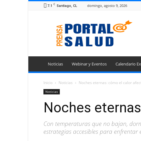
C
7.1
domingo, agosto 9, 2026
Santiago, CL
Portal
Prensa
Salud
Noticias
Webinar y Eventos
Calendario Ex
Inicio
Noticias
Noches eternas: cómo el calor afec
Noticias
Noches eternas:
Con temperaturas que no bajan, dormi
estrategias accesibles para enfrentar 