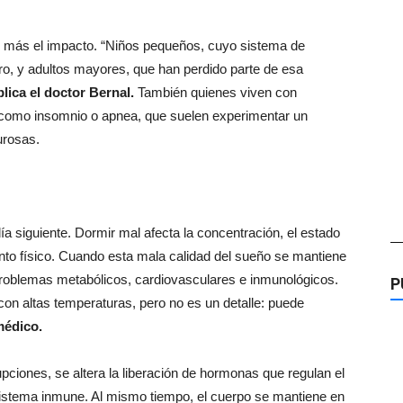
n más el impacto. “Niños pequeños, cuyo sistema de
, y adultos mayores, que han perdido parte de esa
plica el doctor Bernal.
También quienes viven con
 como insomnio o apnea, que suelen experimentar un
urosas.
ía siguiente. Dormir mal afecta la concentración, el estado
—
ento físico. Cuando esta mala calidad del sueño se mantiene
 problemas metabólicos, cardiovasculares e inmunológicos.
P
con altas temperaturas, pero no es un detalle: puede
médico.
upciones, se altera la liberación de hormonas que regulan el
el sistema inmune. Al mismo tiempo, el cuerpo se mantiene en