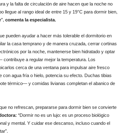
a y la falta de circulación de aire hacen que la noche no
rpo llegue al rango ideal de entre 15 y 19°C para dormir bien,
r”,
comenta la especialista.
ue pueden ayudar a hacer más tolerable el dormitorio en
ilar la casa temprano y de manera cruzada, cerrar cortinas
electrónicos por la noche, mantenerse bien hidratado y optar
 contribuye a regular mejor la temperatura. Los
bicarlos cerca de una ventana para impulsar aire fresco
 con agua fría o hielo, potencia su efecto. Duchas tibias
ebote térmico— y comidas livianas completan el abanico de
e no refrescan, prepararse para dormir bien se convierte
 doctora:
“Dormir no es un lujo: es un proceso biológico
ional y mental. Y cuidar ese descanso, incluso cuando el
tar”.