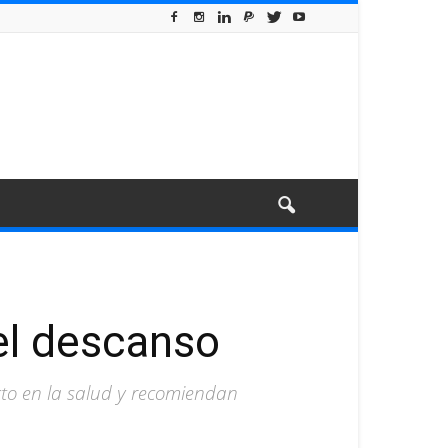
el descanso
to en la salud y recomiendan