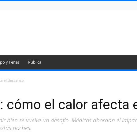
po y Ferias
Publica
ta el descanso
 cómo el calor afecta 
r bien se vuelve un desafío. Médicos abordan el impac
estas noches.