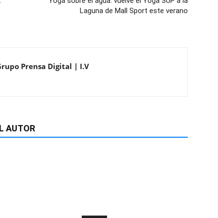
:
Yoga sobre el agua: vuelve el Yoga SUP a la
Laguna de Mall Sport este verano
rupo Prensa Digital | I.V
L AUTOR