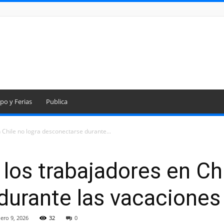
po y Ferias
Publica
 Chile no logra desconectarse durante...
los trabajadores en Chi
durante las vacaciones
ero 9, 2026
32
0