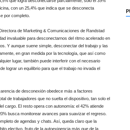
,5% que logra desconectarse parcialmente, solo el 39%
 oficina, con un 25,4% que indica que se desconecta
P
e por completo.
a, Directora de Marketing & Comunicaciones de Randstad
dad invaluable para desconectarnos del ritmo acelerado en
os. Y aunque suene simple, desconectar del trabajo y las
amente, en gran medida por la tecnología, que así como
quier lugar, también puede interferir con el necesario
 lograr un equilibrio para que el trabajo no invada el
 carencia de desconexión obedece más a factores
al de trabajadores que no suelta el dispositivo, tan solo el
del cargo. El resto opera con autonomía: el 42% atiende
20% busca monitorear avances para suavizar el regreso.
ompleto de agendas y chats. Así, queda claro que la
ito electivo, fruto de la autoexigencia más que de la