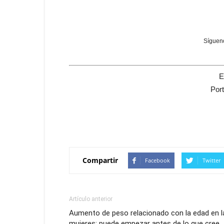
Sígueno
E
Por
Compartir
Facebook
Twitter
Artículo anterior
Aumento de peso relacionado con la edad en l
mujeres: puede empezar antes de lo que cree