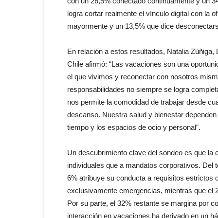
con un 26,5% conectado continuamente y un 34
logra cortar realmente el vínculo digital con la
mayormente y un 13,5% que dice desconectars
En relación a estos resultados, Natalia Zúñig
Chile afirmó: “Las vacaciones son una oportuni
el que vivimos y reconectar con nosotros mism
responsabilidades no siempre se logra complet
nos permite la comodidad de trabajar desde cual
descanso. Nuestra salud y bienestar dependen de
tiempo y los espacios de ocio y personal”.
Un descubrimiento clave del sondeo es que la
individuales que a mandatos corporativos. Del tot
6% atribuye su conducta a requisitos estrictos 
exclusivamente emergencias, mientras que el 
Por su parte, el 32% restante se margina por c
interacción en vacaciones ha derivado en un háb