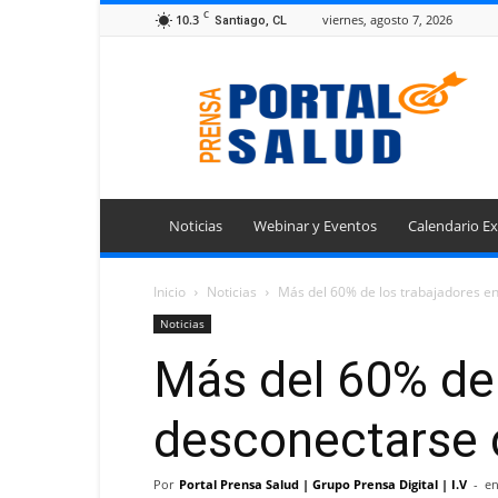
C
10.3
viernes, agosto 7, 2026
Santiago, CL
Portal
Prensa
Salud
Noticias
Webinar y Eventos
Calendario Ex
Inicio
Noticias
Más del 60% de los trabajadores en
Noticias
Más del 60% de 
desconectarse 
Por
Portal Prensa Salud | Grupo Prensa Digital | I.V
-
en