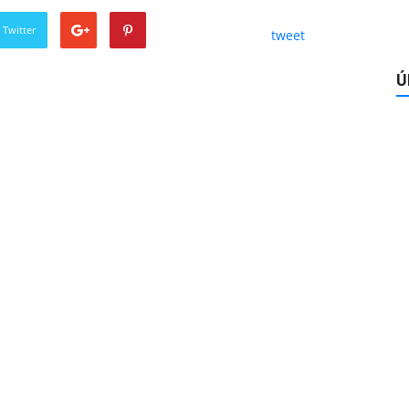
 Twitter
tweet
Ú