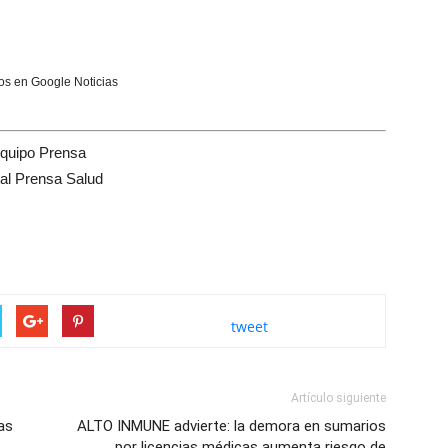
s en Google Noticias
quipo Prensa
tal Prensa Salud
tweet
Artículo siguiente
as
ALTO INMUNE advierte: la demora en sumarios
por licencias médicas aumenta riesgo de