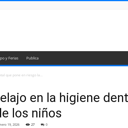
po y Ferias
Publica
tal que pone en riesgo la...
elajo en la higiene den
de los niños
nero 19, 2026
27
0