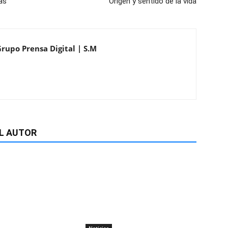
ias
Origen y sentido de la vida
Grupo Prensa Digital | S.M
L AUTOR
Noticias