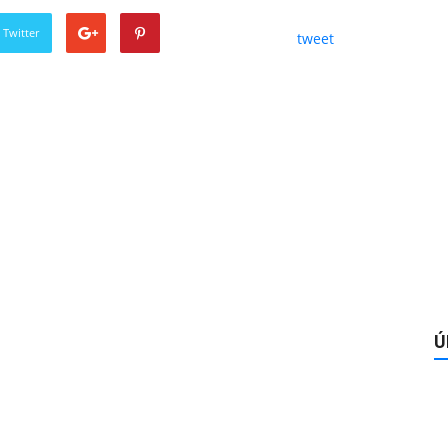
 Twitter
tweet
Ú