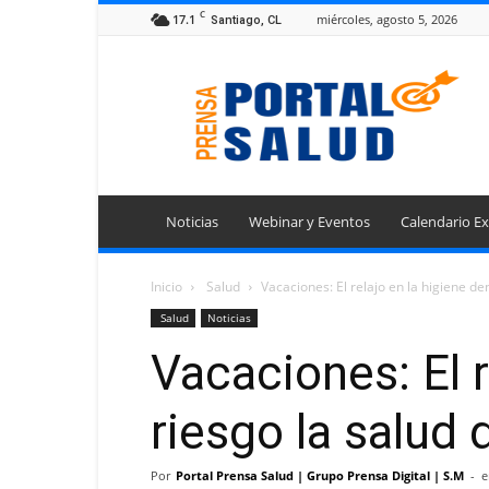
C
17.1
miércoles, agosto 5, 2026
Santiago, CL
Portal
Prensa
Salud
Noticias
Webinar y Eventos
Calendario Ex
Inicio
Salud
Vacaciones: El relajo en la higiene den
Salud
Noticias
Vacaciones: El r
riesgo la salud 
Por
Portal Prensa Salud | Grupo Prensa Digital | S.M
-
e