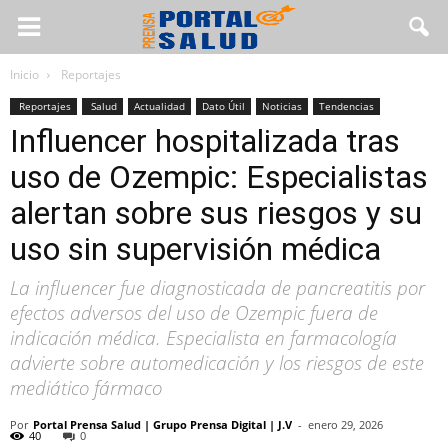
Inicio
Reportajes
Reportajes
Salud
Actualidad
Dato Útil
Noticias
Tendencias
Influencer hospitalizada tras
uso de Ozempic: Especialistas
alertan sobre sus riesgos y su
uso sin supervisión médica
La influencer fue diagnosticada de pancreatitis por
efectos adversos del uso de Ozempic fuera de
indicación médica. Especialista en farmacología
advierte sobre automedicación y los riesgos de este
mediático fármaco
Por
Portal Prensa Salud | Grupo Prensa Digital | J.V
-
enero 29, 2026
40
0