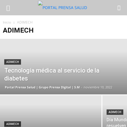
Inicio
ADIMECH
ADIMECH
ADIMECH
Tecnología médica al servicio de la
diabetes
Portal Prensa Salud | Grupo Prensa Digital | S.M
-
noviembre 10, 2022
ADIMECH
Día Mundi
ADIMECH
resuelven