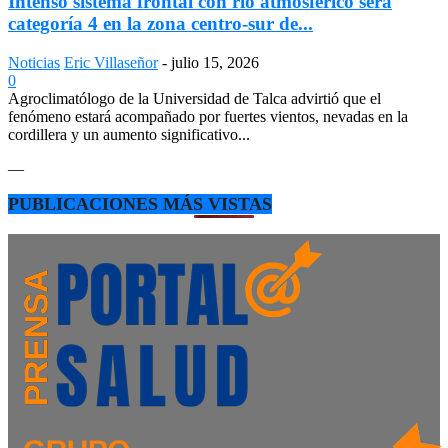
Intenso sistema frontal con río atmosférico será
categoría 4 en la zona centro-sur de...
Noticias
Eric Villaseñor
-
julio 15, 2026
0
Agroclimatólogo de la Universidad de Talca advirtió que el
fenómeno estará acompañado por fuertes vientos, nevadas en la
cordillera y un aumento significativo...
—
PUBLICACIONES MÁS VISTAS