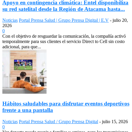
Apoyo en contingencia climática: Entel disponibiliza
su red satelital desde la Región de Atacama hasta...
Noticias
Portal Prensa Salud | Grupo Prensa Digital | E.V
-
julio 20,
2026
0
Con el objetivo de resguardar la comunicación, la compañía activó
temporalmente para sus clientes el servicio Direct to Cell sin costo
adicional, para que...
Hábitos saludables para disfrutar eventos deportivos
frente a una pantalla
Noticias
Portal Prensa Salud / Grupo Prensa Digital
-
julio 15, 2026
0