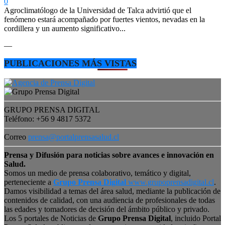
0
Agroclimatólogo de la Universidad de Talca advirtió que el
fenómeno estará acompañado por fuertes vientos, nevadas en la
cordillera y un aumento significativo...
—
PUBLICACIONES MÁS VISTAS
GRUPO PRENSA DIGITAL
Teléfono: +56 9 4817 5372
Correo
prensa@portalprensasalud.cl
Prensa y Difusión para noticias sobre avances e innovación en
Salud.
Somos un medio de prensa colaborativo, temático y digital,
perteneciente a
Grupo Prensa Digital
www.grupoprensadigital.cl
.
Damos visibilidad a temas del área salud, mediante la publicación de
contenidos de calidad, con una audiencia de profesionales de todas
las edades y tomadores de decisión del ámbito público y privado.
Los 5 portales de Noticias de
Grupo Prensa Digital
, incluido Portal