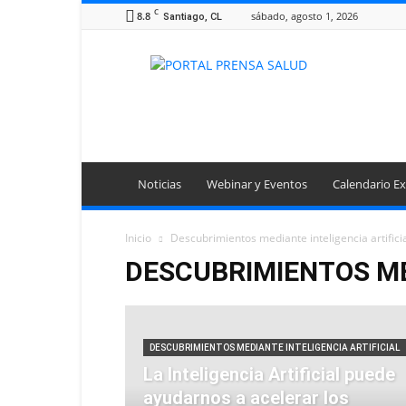
C
8.8
sábado, agosto 1, 2026
Santiago, CL
Portal
Prensa
Salud
Noticias
Webinar y Eventos
Calendario Ex
Inicio
Descubrimientos mediante inteligencia artifici
DESCUBRIMIENTOS ME
DESCUBRIMIENTOS MEDIANTE INTELIGENCIA ARTIFICIAL
La Inteligencia Artificial puede
ayudarnos a acelerar los