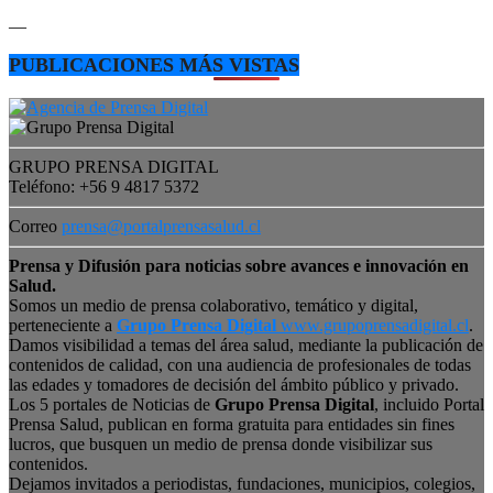
—
PUBLICACIONES MÁS VISTAS
GRUPO PRENSA DIGITAL
Teléfono: +56 9 4817 5372
Correo
prensa@portalprensasalud.cl
Prensa y Difusión para noticias sobre avances e innovación en
Salud.
Somos un medio de prensa colaborativo, temático y digital,
perteneciente a
Grupo Prensa Digital
www.grupoprensadigital.cl
.
Damos visibilidad a temas del área salud, mediante la publicación de
contenidos de calidad, con una audiencia de profesionales de todas
las edades y tomadores de decisión del ámbito público y privado.
Los 5 portales de Noticias de
Grupo Prensa Digital
, incluido Portal
Prensa Salud, publican en forma gratuita para entidades sin fines
lucros, que busquen un medio de prensa donde visibilizar sus
contenidos.
Dejamos invitados a periodistas, fundaciones, municipios, colegios,