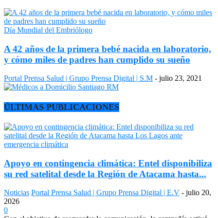
Día Mundial del Embriólogo
A 42 años de la primera bebé nacida en laboratorio,
y cómo miles de padres han cumplido su sueño
Portal Prensa Salud | Grupo Prensa Digital | S.M
-
julio 23, 2021
ÚLTIMAS PUBLICACIONES
Apoyo en contingencia climática: Entel disponibiliza
su red satelital desde la Región de Atacama hasta...
Noticias
Portal Prensa Salud | Grupo Prensa Digital | E.V
-
julio 20,
2026
0