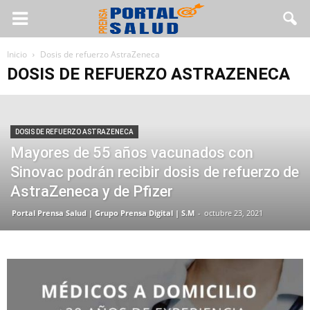
Inicio
Dosis de refuerzo AstraZeneca
DOSIS DE REFUERZO ASTRAZENECA
DOSIS DE REFUERZO ASTRAZENECA
Mayores de 55 años vacunados con
Sinovac podrán recibir dosis de refuerzo de
AstraZeneca y de Pfizer
Portal Prensa Salud | Grupo Prensa Digital | S.M
-
octubre 23, 2021