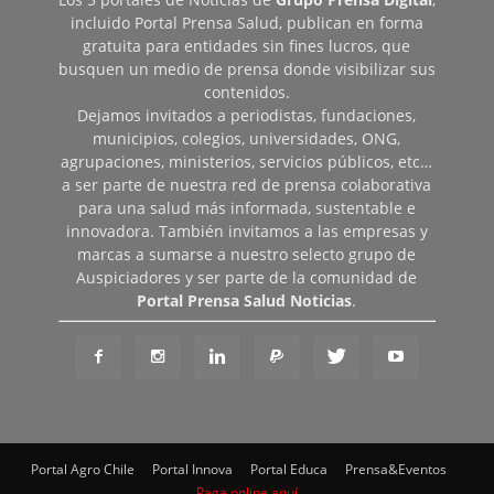
incluido Portal Prensa Salud, publican en forma
gratuita para entidades sin fines lucros, que
busquen un medio de prensa donde visibilizar sus
contenidos.
Dejamos invitados a periodistas, fundaciones,
municipios, colegios, universidades, ONG,
agrupaciones, ministerios, servicios públicos, etc…
a ser parte de nuestra red de prensa colaborativa
para una salud más informada, sustentable e
innovadora. También invitamos a las empresas y
marcas a sumarse a nuestro selecto grupo de
Auspiciadores y ser parte de la comunidad de
Portal Prensa Salud Noticias
.
Portal Agro Chile
Portal Innova
Portal Educa
Prensa&Eventos
Paga online aquí