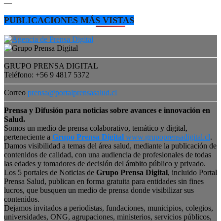
—
PUBLICACIONES MÁS VISTAS
GRUPO PRENSA DIGITAL
Teléfono: +56 9 4817 5372
Correo
prensa@portalprensasalud.cl
Prensa y Difusión para noticias sobre avances e innovación en
Salud.
Somos un medio de prensa colaborativo, temático y digital,
perteneciente a
Grupo Prensa Digital
www.grupoprensadigital.cl
.
Damos visibilidad a temas del área salud, mediante la publicación de
contenidos de calidad, con una audiencia de profesionales de todas
las edades y tomadores de decisión del ámbito público y privado.
Los 5 portales de Noticias de
Grupo Prensa Digital
, incluido Portal
Prensa Salud, publican en forma gratuita para entidades sin fines
lucros, que busquen un medio de prensa donde visibilizar sus
contenidos.
Dejamos invitados a periodistas, fundaciones, municipios, colegios,
universidades, ONG, agrupaciones, ministerios, servicios públicos,