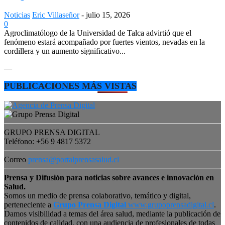
Noticias
Eric Villaseñor
-
julio 15, 2026
0
Agroclimatólogo de la Universidad de Talca advirtió que el
fenómeno estará acompañado por fuertes vientos, nevadas en la
cordillera y un aumento significativo...
—
PUBLICACIONES MÁS VISTAS
GRUPO PRENSA DIGITAL
Teléfono: +56 9 4817 5372
Correo
prensa@portalprensasalud.cl
Prensa y Difusión para noticias sobre avances e innovación en
Salud.
Somos un medio de prensa colaborativo, temático y digital,
perteneciente a
Grupo Prensa Digital
www.grupoprensadigital.cl
.
Damos visibilidad a temas del área salud, mediante la publicación de
contenidos de calidad, con una audiencia de profesionales de todas