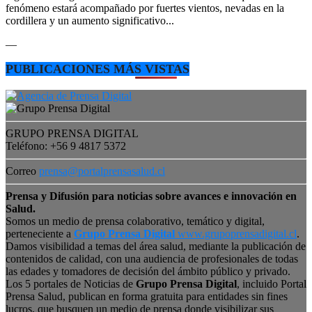
fenómeno estará acompañado por fuertes vientos, nevadas en la
cordillera y un aumento significativo...
—
PUBLICACIONES MÁS VISTAS
GRUPO PRENSA DIGITAL
Teléfono: +56 9 4817 5372
Correo
prensa@portalprensasalud.cl
Prensa y Difusión para noticias sobre avances e innovación en
Salud.
Somos un medio de prensa colaborativo, temático y digital,
perteneciente a
Grupo Prensa Digital
www.grupoprensadigital.cl
.
Damos visibilidad a temas del área salud, mediante la publicación de
contenidos de calidad, con una audiencia de profesionales de todas
las edades y tomadores de decisión del ámbito público y privado.
Los 5 portales de Noticias de
Grupo Prensa Digital
, incluido Portal
Prensa Salud, publican en forma gratuita para entidades sin fines
lucros, que busquen un medio de prensa donde visibilizar sus