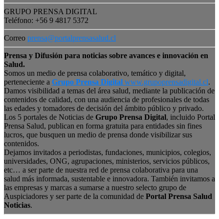
GRUPO PRENSA DIGITAL
Teléfono: +56 9 4817 5372
Correo
prensa@portalprensasalud.cl
Prensa y Difusión para noticias sobre avances e innovación en
Salud.
Somos un medio de prensa colaborativo, temático y digital,
perteneciente a
Grupo Prensa Digital
www.grupoprensadigital.cl
.
Damos visibilidad a temas del área salud, mediante la publicación de
contenidos de calidad, con una audiencia de profesionales de todas
las edades y tomadores de decisión del ámbito público y privado.
Los 5 portales de Noticias de
Grupo Prensa Digital
, incluido Portal
Prensa Salud, publican en forma gratuita para entidades sin fines
lucros, que busquen un medio de prensa donde visibilizar sus
contenidos.
Dejamos invitados a periodistas, fundaciones, municipios, colegios,
universidades, ONG, agrupaciones, ministerios, servicios públicos,
etc… a ser parte de nuestra red de prensa colaborativa para una
salud más informada, sustentable e innovadora. También invitamos a
las empresas y marcas a sumarse a nuestro selecto grupo de
Auspiciadores y ser parte de la comunidad de
Portal Prensa Salud
Noticias
.