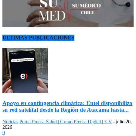
ÚLTIMAS PUBLICACIONES
Apoyo en contingencia climática: Entel disponibiliza
su red satelital desde la Región de Atacama hasta...
Noticias
Portal Prensa Salud | Grupo Prensa Digital | E.V
-
julio 20,
2026
0