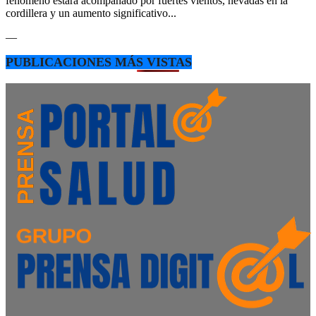
fenómeno estará acompañado por fuertes vientos, nevadas en la
cordillera y un aumento significativo...
—
PUBLICACIONES MÁS VISTAS