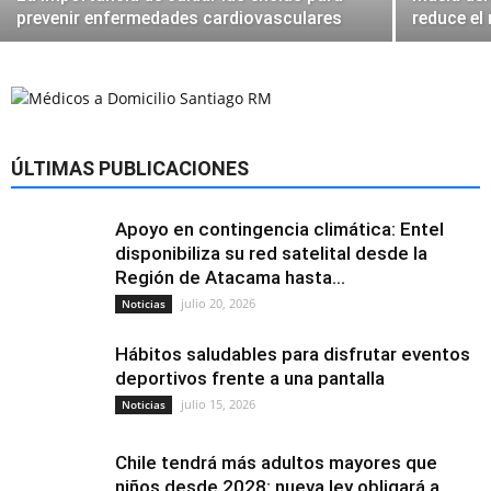
prevenir enfermedades cardiovasculares
reduce el 
ÚLTIMAS PUBLICACIONES
Apoyo en contingencia climática: Entel
disponibiliza su red satelital desde la
Región de Atacama hasta...
julio 20, 2026
Noticias
Hábitos saludables para disfrutar eventos
deportivos frente a una pantalla
julio 15, 2026
Noticias
Chile tendrá más adultos mayores que
niños desde 2028: nueva ley obligará a