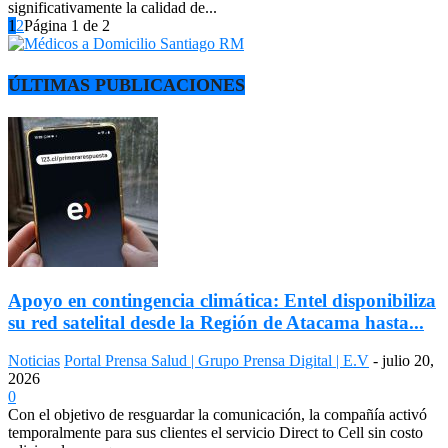
significativamente la calidad de...
1
2
Página 1 de 2
ÚLTIMAS PUBLICACIONES
Apoyo en contingencia climática: Entel disponibiliza
su red satelital desde la Región de Atacama hasta...
Noticias
Portal Prensa Salud | Grupo Prensa Digital | E.V
-
julio 20,
2026
0
Con el objetivo de resguardar la comunicación, la compañía activó
temporalmente para sus clientes el servicio Direct to Cell sin costo