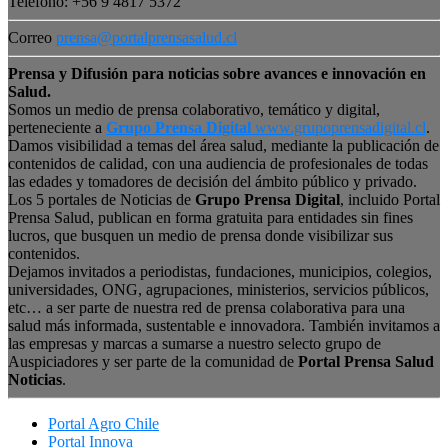
Teléfono: +56 9 4817 5372
Correo
prensa@portalprensasalud.cl
Prensa y Difusión para noticias sobre avances e innovación en
Salud.
Somos un medio de prensa colaborativo, temático y digital,
perteneciente a
Grupo Prensa Digital
www.grupoprensadigital.cl
.
Damos visibilidad a temas del área salud, mediante la publicación de
contenidos de calidad, con una audiencia de profesionales de todas
las edades y tomadores de decisión del ámbito público y privado.
Los 5 portales de Noticias de
Grupo Prensa Digital
, incluido Portal
Prensa Salud, publican en forma gratuita para entidades sin fines
lucros, que busquen un medio de prensa donde visibilizar sus
contenidos.
Dejamos invitados a periodistas, fundaciones, municipios, colegios,
universidades, ONG, agrupaciones, ministerios, servicios públicos,
etc… a ser parte de nuestra red de prensa colaborativa para una
salud más informada, sustentable e innovadora. También invitamos a
las empresas y marcas a sumarse a nuestro selecto grupo de
Auspiciadores y ser parte de la comunidad de
Portal Prensa Salud
Noticias
.
Portal Agro Chile
Portal Innova