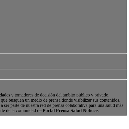
edades y tomadores de decisión del ámbito público y privado.
s, que busquen un medio de prensa donde visibilizar sus contenidos.
a ser parte de nuestra red de prensa colaborativa para una salud más
arte de la comunidad de
Portal Prensa Salud Noticias
.