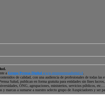
lud.
ente a
Grupo Prensa Digital
www.grupoprensadigital.cl
.
contenidos de calidad, con una audiencia de profesionales de todas las 
 Prensa Salud, publican en forma gratuita para entidades sin fines lucro
niversidades, ONG, agrupaciones, ministerios, servicios públicos, etc… 
as y marcas a sumarse a nuestro selecto grupo de Auspiciadores y ser p