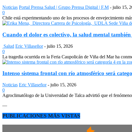
Noticias
Portal Prensa Salud | Grupo Prensa Digital | F.M
-
julio 15, 
0
Chile está experimentando uno de los procesos de envejecimiento más a
Cuando el dolor es colectivo, la salud mental también
Salud
Eric Villaseñor
-
julio 15, 2026
0
La tragedia ocurrida en la Feria Caupolicán de Viña del Mar ha conmo
Intenso sistema frontal con río atmosférico será catego
Noticias
Eric Villaseñor
-
julio 15, 2026
0
Agroclimatólogo de la Universidad de Talca advirtió que el fenómeno e
—
PUBLICACIONES MÁS VISTAS