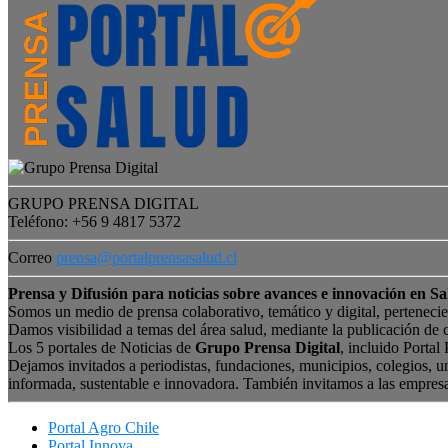
GRUPO PRENSA DIGITAL
Teléfono: +56 9 4817 5372
Correo
prensa@portalprensasalud.cl
Prensa y Difusión para noticias sobre avances e innovación en Sa
Somos un medio de prensa colaborativo, temático y digital, perteneci
Damos visibilidad a temas del área salud, mediante la publicación de 
Los 5 portales de Noticias de
Grupo Prensa Digital
, incluido Portal
Dejamos invitados a periodistas, fundaciones, municipios, colegios, u
informada, sustentable e innovadora. También invitamos a las empres
Portal Agro Chile
Portal Innova