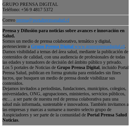
GRUPO PRENSA DIGITAL
Teléfono: +56 9 4817 5372
Correo
prensa@portalprensasalud.cl
Prensa y Difusión para noticias sobre avances e innovación en
Salud.
Somos un medio de prensa colaborativo, temático y digital,
perteneciente a
Grupo Prensa Digital
www.grupoprensadigital.cl
.
Damos visibilidad a temas del área salud, mediante la publicación de
contenidos de calidad, con una audiencia de profesionales de todas
las edades y tomadores de decisión del ámbito público y privado.
Los 5 portales de Noticias de
Grupo Prensa Digital
, incluido Portal
Prensa Salud, publican en forma gratuita para entidades sin fines
lucros, que busquen un medio de prensa donde visibilizar sus
contenidos.
Dejamos invitados a periodistas, fundaciones, municipios, colegios,
universidades, ONG, agrupaciones, ministerios, servicios públicos,
etc… a ser parte de nuestra red de prensa colaborativa para una
salud más informada, sustentable e innovadora. También invitamos a
las empresas y marcas a sumarse a nuestro selecto grupo de
Auspiciadores y ser parte de la comunidad de
Portal Prensa Salud
Noticias
.