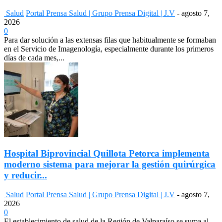
Salud
Portal Prensa Salud | Grupo Prensa Digital | J.V
-
agosto 7,
2026
0
Para dar solución a las extensas filas que habitualmente se formaban
en el Servicio de Imagenología, especialmente durante los primeros
días de cada mes,...
Hospital Biprovincial Quillota Petorca implementa
moderno sistema para mejorar la gestión quirúrgica
y reducir...
Salud
Portal Prensa Salud | Grupo Prensa Digital | J.V
-
agosto 7,
2026
0
El establecimiento de salud de la Región de Valparaíso se suma al