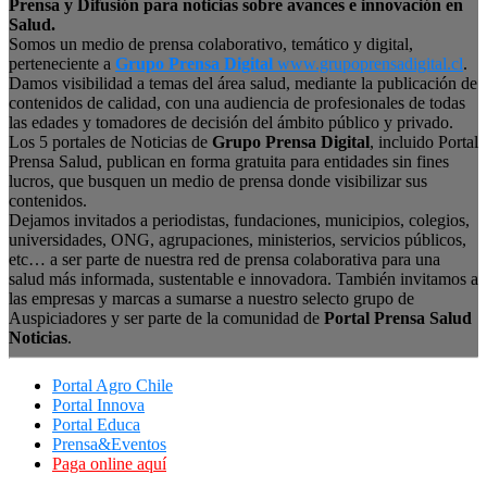
Prensa y Difusión para noticias sobre avances e innovación en
Salud.
Somos un medio de prensa colaborativo, temático y digital,
perteneciente a
Grupo Prensa Digital
www.grupoprensadigital.cl
.
Damos visibilidad a temas del área salud, mediante la publicación de
contenidos de calidad, con una audiencia de profesionales de todas
las edades y tomadores de decisión del ámbito público y privado.
Los 5 portales de Noticias de
Grupo Prensa Digital
, incluido Portal
Prensa Salud, publican en forma gratuita para entidades sin fines
lucros, que busquen un medio de prensa donde visibilizar sus
contenidos.
Dejamos invitados a periodistas, fundaciones, municipios, colegios,
universidades, ONG, agrupaciones, ministerios, servicios públicos,
etc… a ser parte de nuestra red de prensa colaborativa para una
salud más informada, sustentable e innovadora. También invitamos a
las empresas y marcas a sumarse a nuestro selecto grupo de
Auspiciadores y ser parte de la comunidad de
Portal Prensa Salud
Noticias
.
Portal Agro Chile
Portal Innova
Portal Educa
Prensa&Eventos
Paga online aquí