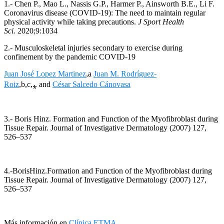
1.- Chen P., Mao L., Nassis G.P., Harmer P., Ainsworth B.E., Li F.
Coronavirus disease (COVID-19): The need to maintain regular
physical activity while taking precautions.
J Sport Health
Sci.
2020;9:1034
2.- Musculoskeletal injuries secondary to exercise during
confinement by the pandemic COVID-19
Juan José Lopez Martinez
,a
Juan M. Rodríguez-
Roiz
,b,c,⁎ and
César Salcedo Cánovasa
3.- Boris Hinz. Formation and Function of the Myofibroblast during
Tissue Repair. Journal of Investigative Dermatology (2007) 127,
526–537
4.-BorisHinz.Formation and Function of the Myofibroblast during
Tissue Repair. Journal of Investigative Dermatology (2007) 127,
526–537
Más información en
Clínica ETMA
.