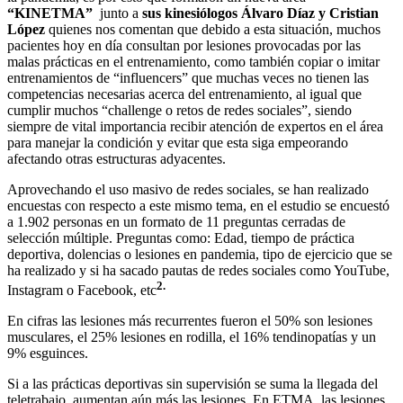
“KINETMA”
junto a
sus kinesiólogos Álvaro Díaz y Cristian
López
quienes nos comentan que debido a esta situación, muchos
pacientes hoy en día consultan por lesiones provocadas por las
malas prácticas en el entrenamiento, como también copiar o imitar
entrenamientos de “influencers” que muchas veces no tienen las
competencias necesarias acerca del entrenamiento, al igual que
cumplir muchos “challenge o retos de redes sociales”, siendo
siempre de vital importancia recibir atención de expertos en el área
para manejar la condición y evitar que esta siga empeorando
afectando otras estructuras adyacentes.
Aprovechando el uso masivo de redes sociales, se han realizado
encuestas con respecto a este mismo tema, en el estudio se encuestó
a 1.902 personas en un formato de 11 preguntas cerradas de
selección múltiple. Preguntas como: Edad, tiempo de práctica
deportiva, dolencias o lesiones en pandemia, tipo de ejercicio que se
ha realizado y si ha sacado pautas de redes sociales como YouTube,
2.
Instagram o Facebook, etc
En cifras las lesiones más recurrentes fueron el 50% son lesiones
musculares, el 25% lesiones en rodilla, el 16% tendinopatías y un
9% esguinces.
Si a las prácticas deportivas sin supervisión se suma la llegada del
teletrabajo, aumentan aún más las lesiones. En ETMA, las lesiones