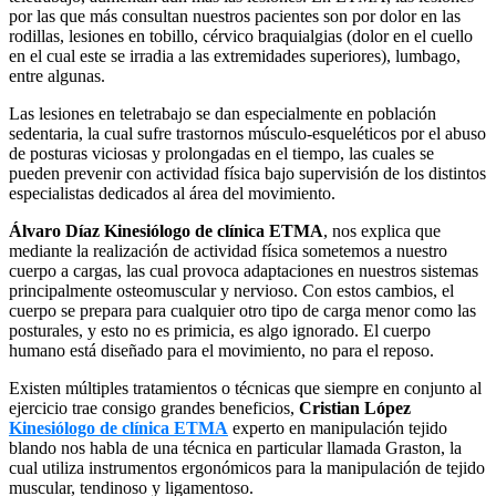
por las que más consultan nuestros pacientes son por dolor en las
rodillas, lesiones en tobillo, cérvico braquialgias (dolor en el cuello
en el cual este se irradia a las extremidades superiores), lumbago,
entre algunas.
Las lesiones en teletrabajo se dan especialmente en población
sedentaria, la cual sufre trastornos músculo-esqueléticos por el abuso
de posturas viciosas y prolongadas en el tiempo, las cuales se
pueden prevenir con actividad física bajo supervisión de los distintos
especialistas dedicados al área del movimiento.
Álvaro Díaz Kinesiólogo de clínica ETMA
, nos explica que
mediante la realización de actividad física sometemos a nuestro
cuerpo a cargas, las cual provoca adaptaciones en nuestros sistemas
principalmente osteomuscular y nervioso. Con estos cambios, el
cuerpo se prepara para cualquier otro tipo de carga menor como las
posturales, y esto no es primicia, es algo ignorado. El cuerpo
humano está diseñado para el movimiento, no para el reposo.
Existen múltiples tratamientos o técnicas que siempre en conjunto al
ejercicio trae consigo grandes beneficios,
Cristian López
Kinesiólogo de clínica ETMA
experto en manipulación tejido
blando nos habla de una técnica en particular llamada Graston, la
cual utiliza instrumentos ergonómicos para la manipulación de tejido
muscular, tendinoso y ligamentoso.