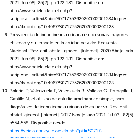
2021 Jun 08]; 85(2): pp.123-131. Disponible en:
http://www.scielo.cl/scielo.php?
script=sci_arttext&pid=S071775262020000200123&lng=es.
http://dx.doi.org/10.4067/S071775262020000200123.
Prevalencia de incontinencia urinaria en personas mayores
chilenas y su impacto en la calidad de vida: Encuesta
Nacional. Rev. chil. obstet. ginecol. [Internet]. 2020 Abr [citado
2021 Jun 08]; 85(2): pp.123-131. Disponible en:
http://www.scielo.cl/scielo.php?
script=sci_arttext&pid=S071775262020000200123&lng=es.
http://dx.doi.org/10.4067/S071775262020000200123.
Boldrini P, Valenzuela F, Valenzuela B, Vallejos G, Paragallo J,
Castillo N, et al. Uso de estudio urodinamico simple, para
diagnóstico de incontinencia urinaria de esfuerzo. Rev. chil.
obstet. ginecol. [Internet]. 2017 Nov [citado 2021 Jul 03]; 82(5):
p554-558. Disponible desde:
https://scielo.conicyt.cl/scielo.php?pid=S0717-