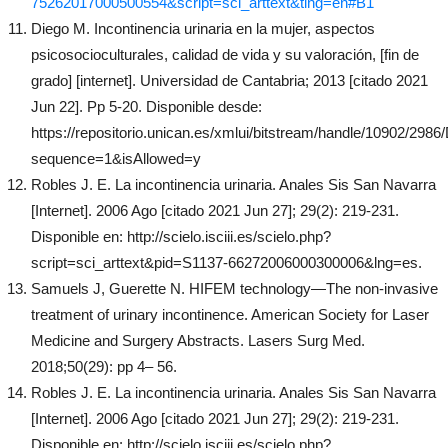
75262017000500554&script=sci_arttext&tlng=en#B1
Diego M. Incontinencia urinaria en la mujer, aspectos
psicosocioculturales, calidad de vida y su valoración, [fin de
grado] [internet]. Universidad de Cantabria; 2013 [citado 2021
Jun 22]. Pp 5-20. Disponible desde:
https://repositorio.unican.es/xmlui/bitstream/handle/10902/298
sequence=1&isAllowed=y
Robles J. E. La incontinencia urinaria. Anales Sis San Navarra
[Internet]. 2006 Ago [citado 2021 Jun 27]; 29(2): 219-231.
Disponible en: http://scielo.isciii.es/scielo.php?
script=sci_arttext&pid=S1137-66272006000300006&lng=es.
Samuels J, Guerette N. HIFEM technology—The non-invasive
treatment of urinary incontinence. American Society for Laser
Medicine and Surgery Abstracts. Lasers Surg Med.
2018;50(29): pp 4– 56.
Robles J. E. La incontinencia urinaria. Anales Sis San Navarra
[Internet]. 2006 Ago [citado 2021 Jun 27]; 29(2): 219-231.
Disponible en: http://scielo.isciii.es/scielo.php?