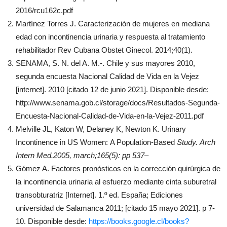
2016/rcu162c.pdf
Martínez Torres J. Caracterización de mujeres en mediana
edad con incontinencia urinaria y respuesta al tratamiento
rehabilitador Rev Cubana Obstet Ginecol. 2014;40(1).
SENAMA, S. N. del A. M.-. Chile y sus mayores 2010,
segunda encuesta Nacional Calidad de Vida en la Vejez
[internet]. 2010 [citado 12 de junio 2021]. Disponible desde:
http://www.senama.gob.cl/storage/docs/Resultados-Segunda-
Encuesta-Nacional-Calidad-de-Vida-en-la-Vejez-2011.pdf
Melville JL, Katon W, Delaney K, Newton K. Urinary
Incontinence in US Women: A Population-Based
Study
. Arch
Intern Med.2005, march;165(5): pp 537–
Gómez A. Factores pronósticos en la corrección quirúrgica de
la incontinencia urinaria al esfuerzo mediante cinta suburetral
transobturatriz [Internet]. 1.º ed. España; Ediciones
universidad de Salamanca 2011; [citado 15 mayo 2021]. p 7-
10. Disponible desde:
https://books.google.cl/books?