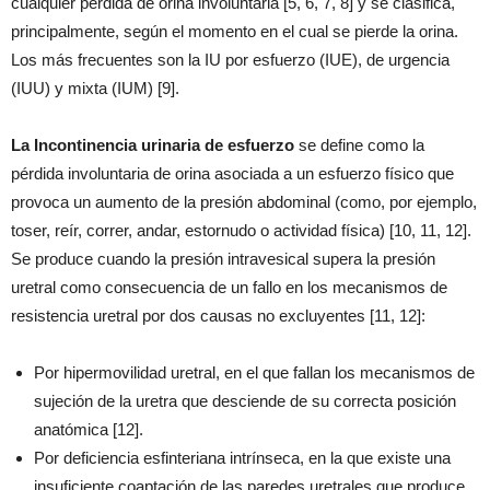
cualquier pérdida de orina involuntaria [5, 6, 7, 8] y se clasifica,
principalmente, según el momento en el cual se pierde la orina.
Los más frecuentes son la IU por esfuerzo (IUE), de urgencia
(IUU) y mixta (IUM) [9].
La Incontinencia urinaria de esfuerzo
se define como la
pérdida involuntaria de orina asociada a un esfuerzo físico que
provoca un aumento de la presión abdominal (como, por ejemplo,
toser, reír, correr, andar, estornudo o actividad física) [10, 11, 12].
Se produce cuando la presión intravesical supera la presión
uretral como consecuencia de un fallo en los mecanismos de
resistencia uretral por dos causas no excluyentes [11, 12]:
Por hipermovilidad uretral, en el que fallan los mecanismos de
sujeción de la uretra que desciende de su correcta posición
anatómica [12].
Por deficiencia esfinteriana intrínseca, en la que existe una
insuficiente coaptación de las paredes uretrales que produce