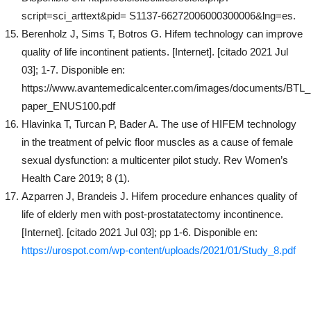
script=sci_arttext&pid= S1137-66272006000300006&lng=es.
Berenholz J, Sims T, Botros G. Hifem technology can improve
quality of life incontinent patients. [Internet]. [citado 2021 Jul
03]; 1-7. Disponible en:
https://www.avantemedicalcenter.com/images/documents/BTL
paper_ENUS100.pdf
Hlavinka T, Turcan P, Bader A. The use of HIFEM technology
in the treatment of pelvic floor muscles as a cause of female
sexual dysfunction: a multicenter pilot study. Rev Women’s
Health Care 2019; 8 (1).
Azparren J, Brandeis J. Hifem procedure enhances quality of
life of elderly men with post-prostatatectomy incontinence.
[Internet]. [citado 2021 Jul 03]; pp 1-6. Disponible en:
https://urospot.com/wp-content/uploads/2021/01/Study_8.pdf