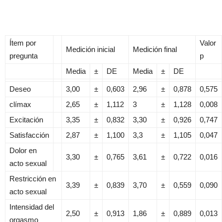
Ítem por
Valor
Medición inicial
Medición final
pregunta
p
Media
±
DE
Media
±
DE
Deseo
3,00
±
0,603
2,96
±
0,878
0,575
clímax
2,65
±
1,112
3
±
1,128
0,008
Excitación
3,35
±
0,832
3,30
±
0,926
0,747
Satisfacción
2,87
±
1,100
3,3
±
1,105
0,047
Dolor en
3,30
±
0,765
3,61
±
0,722
0,016
acto sexual
Restricción en
3,39
±
0,839
3,70
±
0,559
0,090
acto sexual
Intensidad del
2,50
±
0,913
1,86
±
0,889
0,013
orgasmo