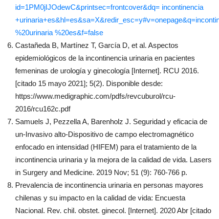
id=1PM0jIJOdewC&printsec=frontcover&dq= incontinencia
+urinaria+es&hl=es&sa=X&redir_esc=y#v=onepage&q=incontin
%20urinaria %20es&f=false
Castañeda B, Martínez T, García D, et al. Aspectos
epidemiológicos de la incontinencia urinaria en pacientes
femeninas de urología y ginecología [Internet]. RCU 2016.
[citado 15 mayo 2021]; 5(2). Disponible desde:
https://www.medigraphic.com/pdfs/revcuburol/rcu-
2016/rcu162c.pdf
Samuels J, Pezzella A, Barenholz J. Seguridad y eficacia de
un-Invasivo alto-Dispositivo de campo electromagnético
enfocado en intensidad (HIFEM) para el tratamiento de la
incontinencia urinaria y la mejora de la calidad de vida. Lasers
in Surgery and Medicine. 2019 Nov; 51 (9): 760-766 p.
Prevalencia de incontinencia urinaria en personas mayores
chilenas y su impacto en la calidad de vida: Encuesta
Nacional. Rev. chil. obstet. ginecol. [Internet]. 2020 Abr [citado