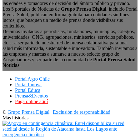
las edades y tomadores de decisión del ámbito público y privado.
Los 5 portales de Noticias de
Grupo Prensa Digital
, incluido Portal
Prensa Salud, publican en forma gratuita para entidades sin fines
lucros, que busquen un medio de prensa donde visibilizar sus
contenidos.
Dejamos invitados a periodistas, fundaciones, municipios, colegios,
universidades, ONG, agrupaciones, ministerios, servicios públicos,
etc… a ser parte de nuestra red de prensa colaborativa para una
salud más informada, sustentable e innovadora. También invitamos a
las empresas y marcas a sumarse a nuestro selecto grupo de
Auspiciadores y ser parte de la comunidad de
Portal Prensa Salud
Noticias
.
Portal Agro Chile
Portal Innova
Portal Educa
Prensa&Eventos
Paga online aquí
©
Grupo Prensa Digital
|
Exclusión de responsabilidad
Más historias