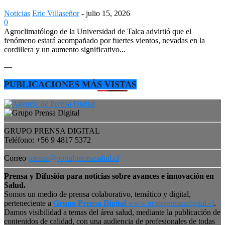
Noticias
Eric Villaseñor
-
julio 15, 2026
0
Agroclimatólogo de la Universidad de Talca advirtió que el
fenómeno estará acompañado por fuertes vientos, nevadas en la
cordillera y un aumento significativo...
—
PUBLICACIONES MÁS VISTAS
GRUPO PRENSA DIGITAL
Teléfono: +56 9 4817 5372
Correo
prensa@portalprensasalud.cl
Prensa y Difusión para noticias sobre avances e innovación en
Salud.
Somos un medio de prensa colaborativo, temático y digital,
perteneciente a
Grupo Prensa Digital
www.grupoprensadigital.cl
.
Damos visibilidad a temas del área salud, mediante la publicación de
contenidos de calidad, con una audiencia de profesionales de todas