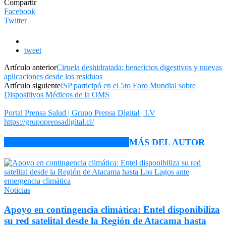
Compartir
Facebook
Twitter
tweet
Artículo anterior
Ciruela deshidratada: beneficios digestivos y nuevas
aplicaciones desde los residuos
Artículo siguiente
ISP participó en el 5to Foro Mundial sobre
Dispositivos Médicos de la OMS
Portal Prensa Salud | Grupo Prensa Digital | I.V
https://grupoprensadigital.cl/
ARTÍCULO RELACIONADOS
MÁS DEL AUTOR
Noticias
Apoyo en contingencia climática: Entel disponibiliza
su red satelital desde la Región de Atacama hasta