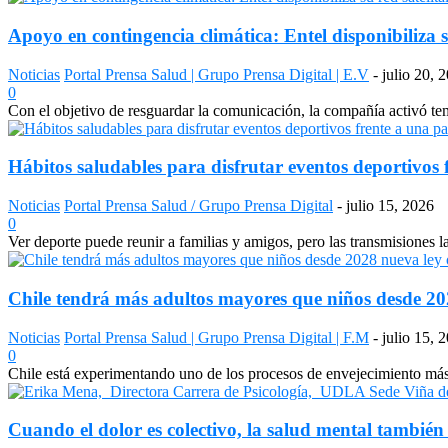
Apoyo en contingencia climática: Entel disponibiliza s
Noticias
Portal Prensa Salud | Grupo Prensa Digital | E.V
-
julio 20, 
0
Con el objetivo de resguardar la comunicación, la compañía activó temp
Hábitos saludables para disfrutar eventos deportivos 
Noticias
Portal Prensa Salud / Grupo Prensa Digital
-
julio 15, 2026
0
Ver deporte puede reunir a familias y amigos, pero las transmisiones 
Chile tendrá más adultos mayores que niños desde 2028
Noticias
Portal Prensa Salud | Grupo Prensa Digital | F.M
-
julio 15, 
0
Chile está experimentando uno de los procesos de envejecimiento más a
Cuando el dolor es colectivo, la salud mental también