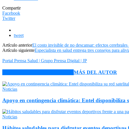
Compartir
Facebook
Twitter
tweet
Artículo anterior
El costo invisible de no descansar: efectos cerebrales 
Artículo siguiente
Especialista en salud entrega tres consejos para alivi
Portal Prensa Salud | Grupo Prensa Digital | JP
ARTÍCULO RELACIONADOS
MÁS DEL AUTOR
Noticias
Apoyo en contingencia climática: Entel disponibiliza 
Noticias
Hábitos saludables para disfrutar eventos deportivos 