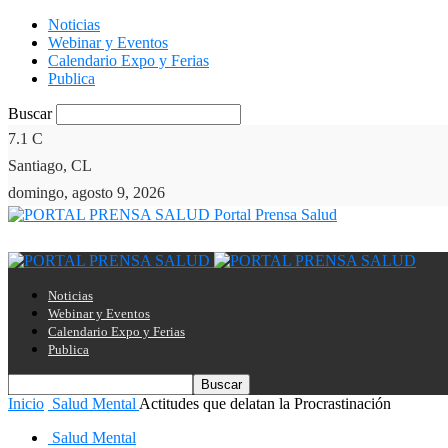
Noticias
Webinar y Eventos
Calendario Expo y Ferias
Publica
Buscar
7.1
C
Santiago, CL
domingo, agosto 9, 2026
Portal Prensa Salud
Noticias
Webinar y Eventos
Calendario Expo y Ferias
Publica
Inicio
Salud Mental
Actitudes que delatan la Procrastinación
Salud Mental