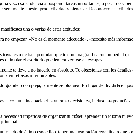
una vez: esa tendencia a posponer tareas importantes, a pesar de sabe
r seriamente nuestra productividad y bienestar. Reconocer las actitudes 
manifiestes una o varias de estas actitudes:
ra no empezar. «No es el momento adecuado», «necesito más informac
 triviales o de baja prioridad que te dan una gratificación inmediata, e
es o limpiar el escritorio pueden convertirse en escapes.
ente te lleva a no hacerlo en absoluto. Te obsesionas con los detalles 
ulta en retrasos interminables.
o grande o compleja, la mente se bloquea. En lugar de dividirla en paso
ocia con una incapacidad para tomar decisiones, incluso las pequeñas.
la necesidad imperiosa de organizar tu clóset, aprender un idioma nuevo 
 principal.
un estado de ánimo específico, tener una inspiración repentina o que to