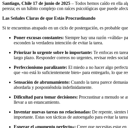
Santiago, Chile 17 de junio de 2025
– Todos hemos caído en ella alg
pereza; es un hábito complejo con raíces psicológicas que puede afecta
Las Señales Claras de que Estás Procrastinando
Si te encuentras atrapado en un ciclo de postergación, es probable que 
Poner excusas constantes:
Siempre hay una razón «válida» pa
esconden la verdadera intención de evitar la tarea.
Priorizar lo urgente sobre lo importante:
Te enfocas en tareas
largo plazo. Responder correos no urgentes, revisar redes social
Perfeccionismo paralizante:
El miedo a no hacer algo perfectam
que «no está lo suficientemente bien» para entregarlo, lo que res
Sensación de abrumamiento:
Cuando la tarea parece demasiad
abordarla y posponiéndola indefinidamente.
Dificultad para tomar decisiones:
Procrastinar a menudo se as
llevar a un estancamiento.
Inventar nuevas tareas no relacionadas:
De repente, sientes 
importante. Estas son tácticas de autoengaño para evitar la tarea
Esperar el «momento perfecto»:
Creer que necesitas estar en 