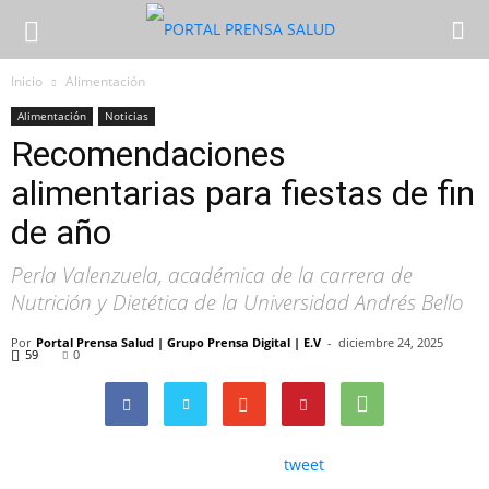
Inicio
Alimentación
Alimentación
Noticias
Recomendaciones
alimentarias para fiestas de fin
de año
Perla Valenzuela, académica de la carrera de
Nutrición y Dietética de la Universidad Andrés Bello
Por
Portal Prensa Salud | Grupo Prensa Digital | E.V
-
diciembre 24, 2025
59
0
tweet