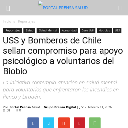
Inicio
Reportajes
Reportajes
Salud
Salud Mental
Actualidad
Dato Útil
Noticias
USS
USS y Bomberos de Chile
sellan compromiso para apoyo
psicológico a voluntarios del
Biobío
La iniciativa contempla atención en salud mental
para voluntarios que enfrentaron los incendios en
Penco y Lirquén.
Por
Portal Prensa Salud | Grupo Prensa Digital | J.V
-
febrero 11, 2026
38
0