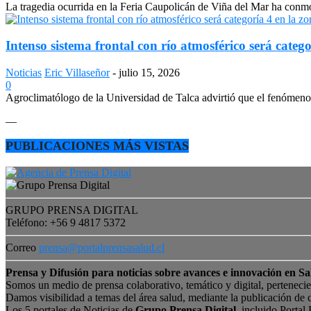
La tragedia ocurrida en la Feria Caupolicán de Viña del Mar ha conmo
Intenso sistema frontal con río atmosférico será catego
Noticias
Eric Villaseñor
-
julio 15, 2026
0
Agroclimatólogo de la Universidad de Talca advirtió que el fenómeno e
—
PUBLICACIONES MÁS VISTAS
GRUPO PRENSA DIGITAL
Teléfono: +56 9 4817 5372
Correo
prensa@portalprensasalud.cl
Prensa y Difusión para noticias sobre avances e innovación en Sa
Somos un medio de prensa colaborativo, temático y digital, perteneci
Damos visibilidad a temas del área salud, mediante la publicación de 
Los 5 portales de Noticias de
Grupo Prensa Digital
, incluido Portal