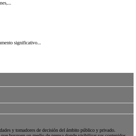
es,...
mento significativo...
edades y tomadores de decisión del ámbito público y privado.
s, que busquen un medio de prensa donde visibilizar sus contenidos.