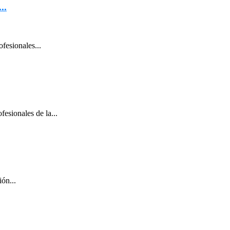
..
fesionales...
fesionales de la...
ón...