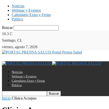
Noticias
Webinar y Eventos
Calendario Expo y Ferias
Publica
Buscar
10.3
C
Santiago, CL
viernes, agosto 7, 2026
Portal Prensa Salud
Noticias
Webinar y Eventos
Calendario Expo y Ferias
Publica
Inicio
Clínica Acorpus