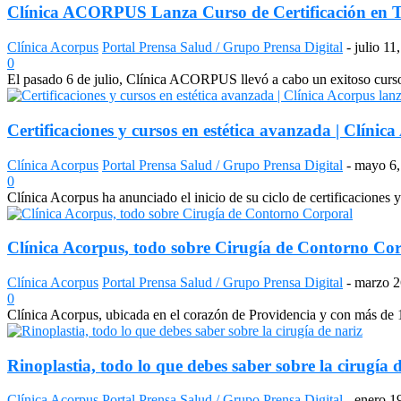
Clínica ACORPUS Lanza Curso de Certificación en Te
Clínica Acorpus
Portal Prensa Salud / Grupo Prensa Digital
-
julio 11
0
El pasado 6 de julio, Clínica ACORPUS llevó a cabo un exitoso curso 
Certificaciones y cursos en estética avanzada | Clínica
Clínica Acorpus
Portal Prensa Salud / Grupo Prensa Digital
-
mayo 6,
0
Clínica Acorpus ha anunciado el inicio de su ciclo de certificaciones 
Clínica Acorpus, todo sobre Cirugía de Contorno Co
Clínica Acorpus
Portal Prensa Salud / Grupo Prensa Digital
-
marzo 2
0
Clínica Acorpus, ubicada en el corazón de Providencia y con más de 10
Rinoplastia, todo lo que debes saber sobre la cirugía 
Clínica Acorpus
Portal Prensa Salud / Grupo Prensa Digital
-
enero 1