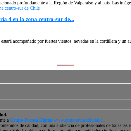
cionado profundamente a la Región de Valparaíso y al país. Las imágen
ría 4 en la zona centro-sur de...
stará acompañado por fuertes vientos, nevadas en la cordillera y un au
lud.
ente a
Grupo Prensa Digital
www.grupoprensadigital.cl
.
contenidos de calidad, con una audiencia de profesionales de todas las 
 Prensa Salud, publican en forma gratuita para entidades sin fines lucro