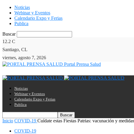
Noticias
Webinar y Eventos
Calendario Expo y Ferias
Publica
Buscar
12.2
C
Santiago, CL
viernes, agosto 7, 2026
Portal Prensa Salud
Noticias
Webinar y Eventos
Calendario Expo y Ferias
Publica
Inicio
COVID-19
Cuídate estas Fiestas Patrias: vacunación y medidas 
COVID-19