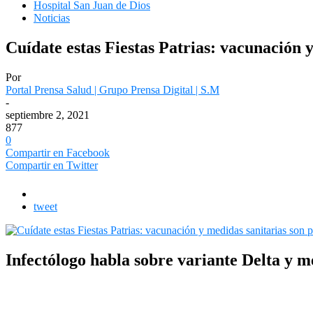
Hospital San Juan de Dios
Noticias
Cuídate estas Fiestas Patrias: vacunación 
Por
Portal Prensa Salud | Grupo Prensa Digital | S.M
-
septiembre 2, 2021
877
0
Compartir en Facebook
Compartir en Twitter
tweet
Infectólogo habla sobre variante Delta y m