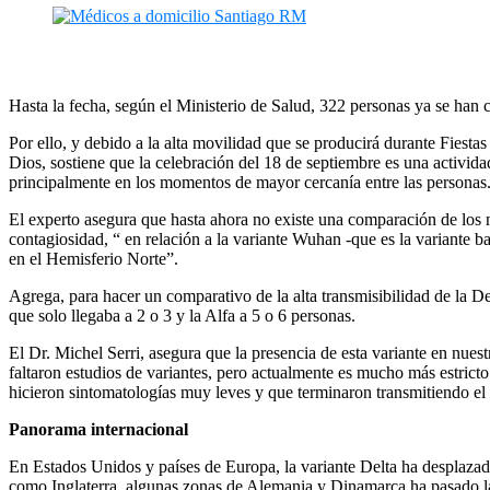
Hasta la fecha, según el Ministerio de Salud, 322 personas ya se han 
Por ello, y debido a la alta movilidad que se producirá durante Fiesta
Dios, sostiene que la celebración del 18 de septiembre es una activid
principalmente en los momentos de mayor cercanía entre las personas.
El experto asegura que hasta ahora no existe una comparación de los ni
contagiosidad, “ en relación a la variante Wuhan -que es la variante 
en el Hemisferio Norte”.
Agrega, para hacer un comparativo de la alta transmisibilidad de la D
que solo llegaba a 2 o 3 y la Alfa a 5 o 6 personas.
El Dr. Michel Serri, asegura que la presencia de esta variante en nuest
faltaron estudios de variantes, pero actualmente es mucho más estrict
hicieron sintomatologías muy leves y que terminaron transmitiendo el 
Panorama internacional
En Estados Unidos y países de Europa, la variante Delta ha desplazad
como Inglaterra, algunas zonas de Alemania y Dinamarca ha pasado la 