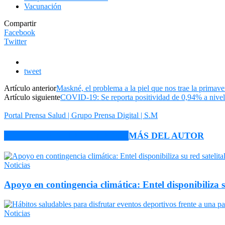
Vacunación
Compartir
Facebook
Twitter
tweet
Artículo anterior
Maskné, el problema a la piel que nos trae la primave
Artículo siguiente
COVID-19: Se reporta positividad de 0,94% a nivel 
Portal Prensa Salud | Grupo Prensa Digital | S.M
ARTÍCULO RELACIONADOS
MÁS DEL AUTOR
Noticias
Apoyo en contingencia climática: Entel disponibiliza 
Noticias