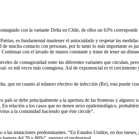
contagiado con la variante Delta en Chile, de ellos un 63% corresponde
s Patrias, es fundamental mantener el autocuidado y respetar las medidas 
ad de mucho contacto con personas, por lo tanto lo más importante es ju
 Continuar con el lavado de manos constante y tratar de tener un distan
veles de contagiosidad entre las diferentes variantes que circulan, per
basal- es mil veces más contagiosa. Así de exponencial es el crecimient
elta, que en cuanto al número efectivo de infección (Re), esta puede c
ro país se debe principalmente a la apertura de las fronteras y algunos 
o. En relación a los casos que no tienen nexo epidemiológico, probablem
virus a la comunidad haciendo que éste circule”.
o a las mutaciones predominantes. “En Estados Unidos, en dos meses, p
barrera del 70 y 80%”, asegura el profesional.